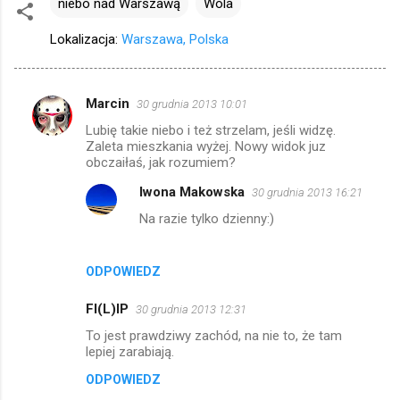
niebo nad Warszawą
Wola
Lokalizacja:
Warszawa, Polska
Marcin
30 grudnia 2013 10:01
K
Lubię takie niebo i też strzelam, jeśli widzę.
o
Zaleta mieszkania wyżej. Nowy widok juz
m
obczaiłaś, jak rozumiem?
e
Iwona Makowska
30 grudnia 2013 16:21
n
Na razie tylko dzienny:)
t
a
ODPOWIEDZ
r
FI(L)IP
30 grudnia 2013 12:31
z
To jest prawdziwy zachód, na nie to, że tam
e
lepiej zarabiają.
ODPOWIEDZ