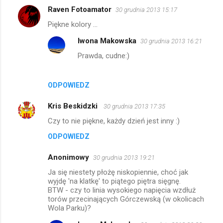
Raven Fotoamator
30 grudnia 2013 15:17
Piękne kolory ...
Iwona Makowska
30 grudnia 2013 16:21
Prawda, cudne:)
ODPOWIEDZ
Kris Beskidzki
30 grudnia 2013 17:35
Czy to nie piękne, każdy dzień jest inny :)
ODPOWIEDZ
Anonimowy
30 grudnia 2013 19:21
Ja się niestety płożę niskopiennie, choć jak
wyjdę 'na klatkę' to piątego piętra sięgnę.
BTW - czy to linia wysokiego napięcia wzdłuż
torów przecinających Górczewską (w okolicach
Wola Parku)?