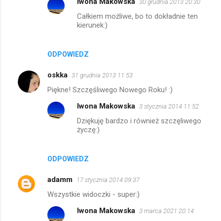
Iwona Makowska
30 grudnia 2013 20:30
Całkiem możliwe, bo to dokładnie ten
kierunek:)
ODPOWIEDZ
oskka
31 grudnia 2013 11:53
Piękne! Szczęśliwego Nowego Roku! :)
Iwona Makowska
3 stycznia 2014 11:52
Dziękuję bardzo i również szczęliwego
życzę:)
ODPOWIEDZ
adamm
17 stycznia 2014 09:37
Wszystkie widoczki - super:)
Iwona Makowska
3 marca 2021 20:14