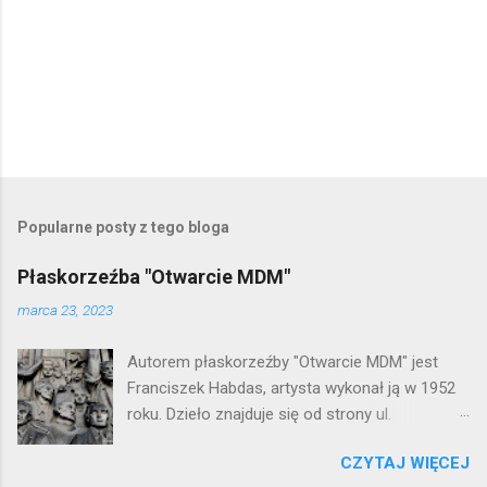
P
r
z
e
Popularne posty z tego bloga
ś
l
Płaskorzeźba "Otwarcie MDM"
i
j
marca 23, 2023
k
o
Autorem płaskorzeźby "Otwarcie MDM" jest
m
e
Franciszek Habdas, artysta wykonał ją w 1952
n
roku. Dzieło znajduje się od strony ul.
t
Waryńskiego i upamiętnia otwarcie
a
r
CZYTAJ WIĘCEJ
warszawskiej flagowej inwestycji
z