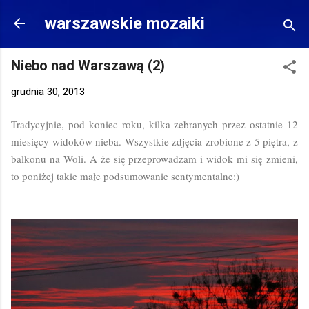
Przejdź do głównej zawartości
warszawskie mozaiki
Niebo nad Warszawą (2)
grudnia 30, 2013
Tradycyjnie, pod koniec roku, kilka zebranych przez ostatnie 12
miesięcy widoków nieba. Wszystkie zdjęcia zrobione z 5 piętra, z
balkonu na Woli. A że się przeprowadzam i widok mi się zmieni,
to poniżej takie małe podsumowanie sentymentalne:)