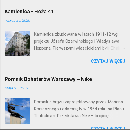
mieszkaniowej lat 50. Lokalizacja: Śródmieście
Kamienica - Hoża 41
marca 25, 2020
Kamienica zbudowana w latach 1911-12 wg
projektu Józefa Czerwińskiego i Władysława
Heppena. Pierwszymi właścicielami byli: Chaim
Braun i Janina Macierakowska. Od 1925 roku
CZYTAJ WIĘCEJ
kamienica była zamieszkała przez
pracowników Elektrowni Warszawskiej. Ten
okazały budynek wyszedł bez szwanku z II
Pomnik Bohaterów Warszawy – Nike
wojny światowej. Lokalizacja: Śródmieście
maja 31, 2013
Pomnik z brązu zaprojektowany przez Mariana
Koniecznego i odsłonięty w 1964 roku na Placu
Teatralnym. Przedstawia Nike – boginię
zwycięstwa – symbol walczącej Warszawy.
CZYTAJ WIĘCEJ
Przy tworzeniu rysów twarzy rzeźbiarzowi