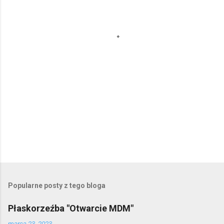
t
a
r
z
e
Popularne posty z tego bloga
Płaskorzeźba "Otwarcie MDM"
marca 23, 2023