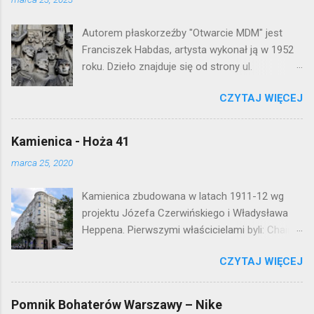
Autorem płaskorzeźby "Otwarcie MDM" jest
Franciszek Habdas, artysta wykonał ją w 1952
roku. Dzieło znajduje się od strony ul.
Waryńskiego i upamiętnia otwarcie
CZYTAJ WIĘCEJ
warszawskiej flagowej inwestycji
mieszkaniowej lat 50. Lokalizacja: Śródmieście
Kamienica - Hoża 41
marca 25, 2020
Kamienica zbudowana w latach 1911-12 wg
projektu Józefa Czerwińskiego i Władysława
Heppena. Pierwszymi właścicielami byli: Chaim
Braun i Janina Macierakowska. Od 1925 roku
CZYTAJ WIĘCEJ
kamienica była zamieszkała przez
pracowników Elektrowni Warszawskiej. Ten
okazały budynek wyszedł bez szwanku z II
Pomnik Bohaterów Warszawy – Nike