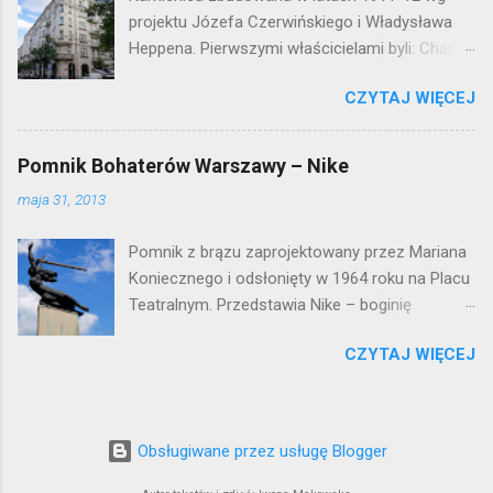
projektu Józefa Czerwińskiego i Władysława
Heppena. Pierwszymi właścicielami byli: Chaim
Braun i Janina Macierakowska. Od 1925 roku
CZYTAJ WIĘCEJ
kamienica była zamieszkała przez
pracowników Elektrowni Warszawskiej. Ten
okazały budynek wyszedł bez szwanku z II
Pomnik Bohaterów Warszawy – Nike
wojny światowej. Lokalizacja: Śródmieście
maja 31, 2013
Pomnik z brązu zaprojektowany przez Mariana
Koniecznego i odsłonięty w 1964 roku na Placu
Teatralnym. Przedstawia Nike – boginię
zwycięstwa – symbol walczącej Warszawy.
CZYTAJ WIĘCEJ
Przy tworzeniu rysów twarzy rzeźbiarzowi
pozowała jego córka (inne źródła podają córkę
architekta J. Tarczyńskiego) – stąd Nike ma
twarz dziewczynki. W 1997 roku, w związku z
Obsługiwane przez usługę Blogger
przebudową Placu Teatralnego, Nike
umieszczono przy trasie W-Z, na dużo