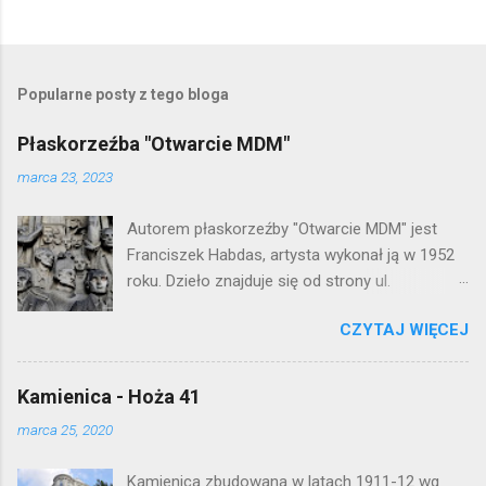
Popularne posty z tego bloga
Płaskorzeźba "Otwarcie MDM"
marca 23, 2023
Autorem płaskorzeźby "Otwarcie MDM" jest
Franciszek Habdas, artysta wykonał ją w 1952
roku. Dzieło znajduje się od strony ul.
Waryńskiego i upamiętnia otwarcie
CZYTAJ WIĘCEJ
warszawskiej flagowej inwestycji
mieszkaniowej lat 50. Lokalizacja: Śródmieście
Kamienica - Hoża 41
marca 25, 2020
Kamienica zbudowana w latach 1911-12 wg