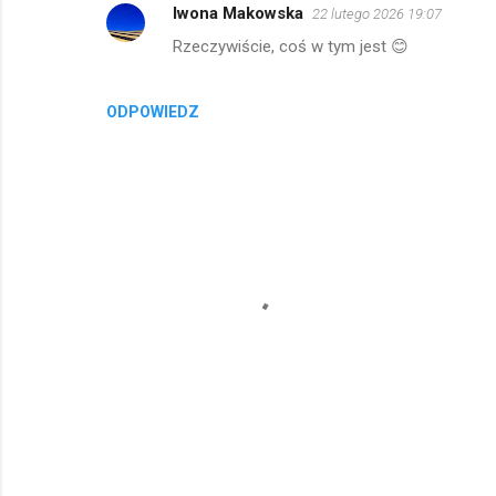
Iwona Makowska
22 lutego 2026 19:07
m
Rzeczywiście, coś w tym jest 😊
e
n
t
ODPOWIEDZ
a
r
z
e
P