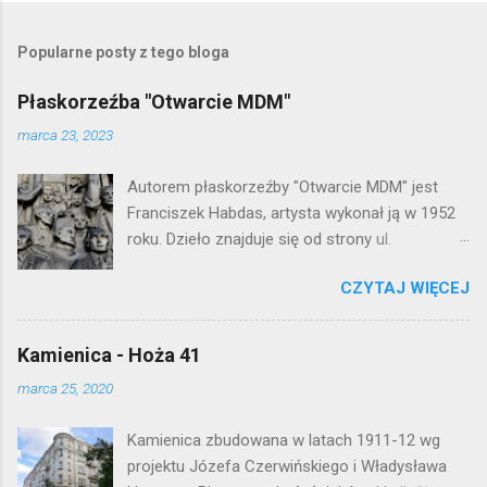
r
z
e
Popularne posty z tego bloga
ś
l
Płaskorzeźba "Otwarcie MDM"
i
j
marca 23, 2023
k
o
Autorem płaskorzeźby "Otwarcie MDM" jest
m
e
Franciszek Habdas, artysta wykonał ją w 1952
n
roku. Dzieło znajduje się od strony ul.
t
Waryńskiego i upamiętnia otwarcie
a
r
CZYTAJ WIĘCEJ
warszawskiej flagowej inwestycji
z
mieszkaniowej lat 50. Lokalizacja: Śródmieście
Kamienica - Hoża 41
marca 25, 2020
Kamienica zbudowana w latach 1911-12 wg
projektu Józefa Czerwińskiego i Władysława