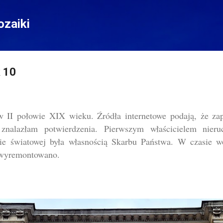
Przejdź do głównej zawartości
zaiki
k 10
II połowie XIX wieku. Źródła internetowe podają, że zap
znalazłam potwierdzenia. Pierwszym właścicielem nieru
ie światowej była własnością Skarbu Państwa. W czasie wo
ą wyremontowano.