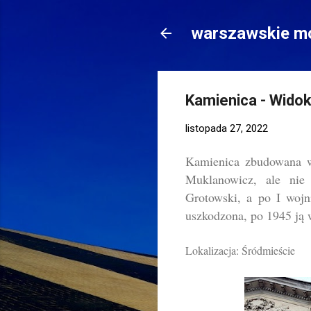
warszawskie mo
Kamienica - Wido
listopada 27, 2022
Kamienica zbudowana w 
Muklanowicz, ale nie 
Grotowski, a po I wojn
uszkodzona, po 1945 j
Lokalizacja: Śródmieście