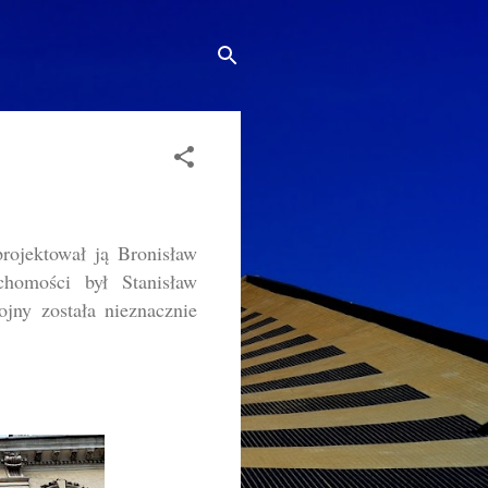
rojektował ją Bronisław
chomości był Stanisław
jny została nieznacznie