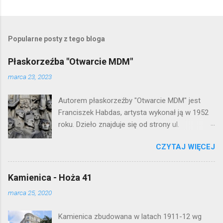
Popularne posty z tego bloga
Płaskorzeźba "Otwarcie MDM"
marca 23, 2023
Autorem płaskorzeźby "Otwarcie MDM" jest
Franciszek Habdas, artysta wykonał ją w 1952
roku. Dzieło znajduje się od strony ul.
Waryńskiego i upamiętnia otwarcie
CZYTAJ WIĘCEJ
warszawskiej flagowej inwestycji
mieszkaniowej lat 50. Lokalizacja: Śródmieście
Kamienica - Hoża 41
marca 25, 2020
Kamienica zbudowana w latach 1911-12 wg