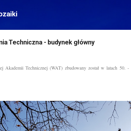
Przejdź do głównej zawartości
zaiki
a Techniczna - budynek główny
 Akademii Technicznej (WAT) zbudowany został w latach 50. - 