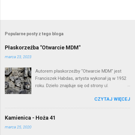
Popularne posty z tego bloga
Płaskorzeźba "Otwarcie MDM"
marca 23, 2023
Autorem płaskorzeźby "Otwarcie MDM" jest
Franciszek Habdas, artysta wykonał ją w 1952
roku. Dzieło znajduje się od strony ul.
Waryńskiego i upamiętnia otwarcie
CZYTAJ WIĘCEJ
warszawskiej flagowej inwestycji
mieszkaniowej lat 50. Lokalizacja: Śródmieście
Kamienica - Hoża 41
marca 25, 2020