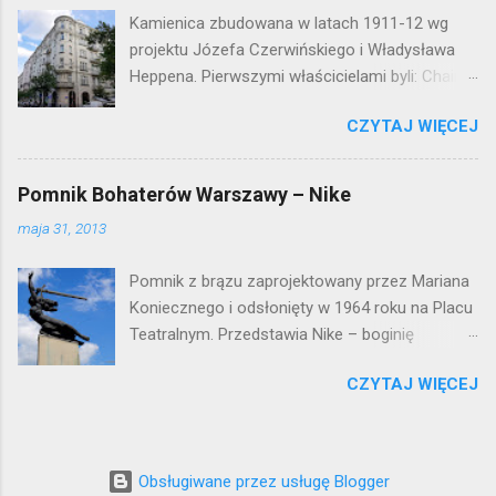
Kamienica zbudowana w latach 1911-12 wg
projektu Józefa Czerwińskiego i Władysława
Heppena. Pierwszymi właścicielami byli: Chaim
Braun i Janina Macierakowska. Od 1925 roku
CZYTAJ WIĘCEJ
kamienica była zamieszkała przez
pracowników Elektrowni Warszawskiej. Ten
okazały budynek wyszedł bez szwanku z II
Pomnik Bohaterów Warszawy – Nike
wojny światowej. Lokalizacja: Śródmieście
maja 31, 2013
Pomnik z brązu zaprojektowany przez Mariana
Koniecznego i odsłonięty w 1964 roku na Placu
Teatralnym. Przedstawia Nike – boginię
zwycięstwa – symbol walczącej Warszawy.
CZYTAJ WIĘCEJ
Przy tworzeniu rysów twarzy rzeźbiarzowi
pozowała jego córka (inne źródła podają córkę
architekta J. Tarczyńskiego) – stąd Nike ma
twarz dziewczynki. W 1997 roku, w związku z
Obsługiwane przez usługę Blogger
przebudową Placu Teatralnego, Nike