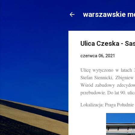
warszawskie mo
Ulica Czeska - Sa
czerwca 06, 2021
Ulicę wytyczono w latach 
Stefan Siennicki, Zbigniew
Wśród zabudowy zdecydowan
przebudowie. Do lat 90. uli
Lokalizacja: Praga Południe