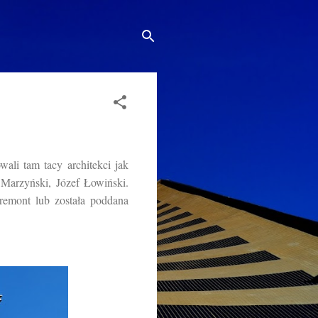
li tam tacy architekci jak
 Marzyński, Józef Łowiński.
remont lub została poddana