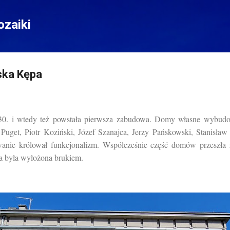
Przejdź do głównej zawartości
zaiki
ska Kępa
30. i wtedy też powstała pierwsza zabudowa. Domy własne wybudowa
 Puget, Piotr Koziński, Józef Szanajca, Jerzy Pańskowski, Stanisław
ie królował funkcjonalizm. Współcześnie część domów przeszła 
ca była wyłożona brukiem.