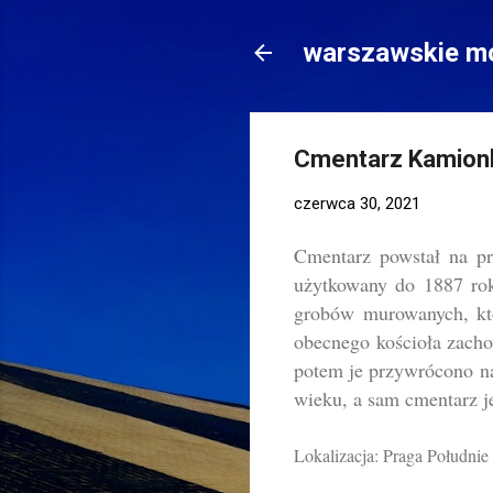
warszawskie mo
Cmentarz Kamion
czerwca 30, 2021
Cmentarz powstał na pr
użytkowany do 1887 rok
grobów murowanych, któ
obecnego kościoła zacho
potem je przywrócono n
wieku, a sam cmentarz j
Lokalizacja: Praga Południe