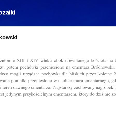
Przejdź do głównej zawartości
zaiki
kowski
zełomie XIII i XIV wieku obok drewnianego kościoła na 
u, potem pochówki przeniesiono na cmentarz Bródnowski. 
rzy mogli urządzać pochówki dla bliskich przez kolejne 
wane pomniki przeniesiono w okolice muru cmentarnego, gdzi
a teren dawnego cmentarza. Najstarszy zachowany nagrobek 
est jedynym przykościelnym cmentarzem, który do dziś nie z