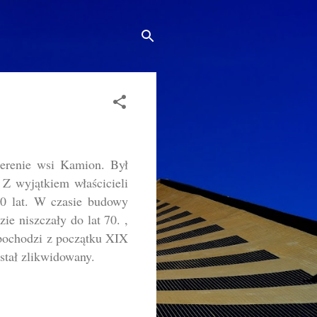
terenie wsi Kamion. Był
Z wyjątkiem właścicieli
20 lat. W czasie budowy
e niszczały do lat 70. ,
pochodzi z początku XIX
ostał zlikwidowany.