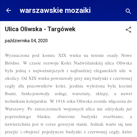
Przejdź do głównej zawartości
warszawskie mozaiki
Ulica Oliwska - Targówek
października 04, 2020
Wyznaczona pod koniec XIX wieku na terenie osady Nowe
Bródno. W czasie rozwoju Kolei Nadwiślańskiej ulica Oliwska
była jedną z najważniejszych i najbardziej eleganckich ulic w
okolicy. Od XIX wieku powstawały przy niej budynki z czerwonej
cegły dla pracowników kolei, jezdnia wyłożona była kocimi
łbami, funkcjonowały usługi, warsztaty, sklepy, a nawet
technikum kolejarskie. W 1916 roku Oliwska została włączona do
Warszawy. Po zniszczeniach wojennych ulica nie odzyskała już
poprzedniego blasku, zburzone budynki rozebrano, a
nawierzchnia jest w coraz gorszym stanie. Jednak warto się tam
przejść i obejrzeć pojedyncze budynki z czerwonej cegły, które