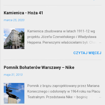
mieszkaniowej lat 50. Lokalizacja: Śródmieście
Kamienica - Hoża 41
marca 25, 2020
Kamienica zbudowana w latach 1911-12 wg
projektu Józefa Czerwińskiego i Władysława
Heppena. Pierwszymi właścicielami byli: Chaim
Braun i Janina Macierakowska. Od 1925 roku
CZYTAJ WIĘCEJ
kamienica była zamieszkała przez
pracowników Elektrowni Warszawskiej. Ten
okazały budynek wyszedł bez szwanku z II
Pomnik Bohaterów Warszawy – Nike
wojny światowej. Lokalizacja: Śródmieście
maja 31, 2013
Pomnik z brązu zaprojektowany przez Mariana
Koniecznego i odsłonięty w 1964 roku na Placu
Teatralnym. Przedstawia Nike – boginię
zwycięstwa – symbol walczącej Warszawy.