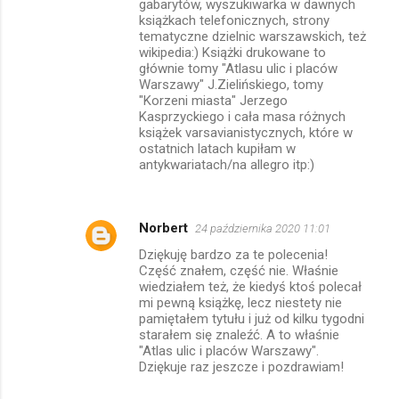
gabarytów, wyszukiwarka w dawnych
książkach telefonicznych, strony
tematyczne dzielnic warszawskich, też
wikipedia:) Książki drukowane to
głównie tomy "Atlasu ulic i placów
Warszawy" J.Zielińskiego, tomy
"Korzeni miasta" Jerzego
Kasprzyckiego i cała masa różnych
książek varsavianistycznych, które w
ostatnich latach kupiłam w
antykwariatach/na allegro itp:)
Norbert
24 października 2020 11:01
Dziękuję bardzo za te polecenia!
Część znałem, część nie. Właśnie
wiedziałem też, że kiedyś ktoś polecał
mi pewną książkę, lecz niestety nie
pamiętałem tytułu i już od kilku tygodni
starałem się znaleźć. A to właśnie
"Atlas ulic i placów Warszawy".
Dziękuje raz jeszcze i pozdrawiam!