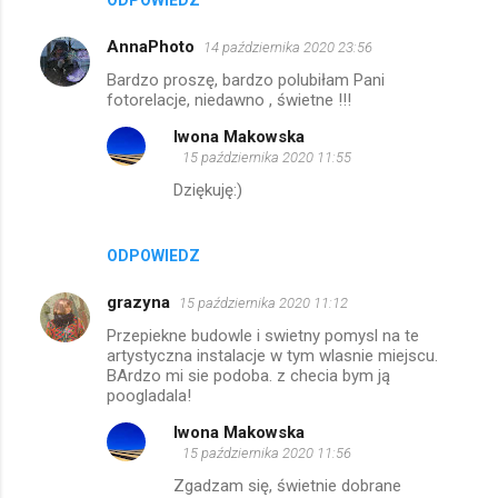
ODPOWIEDZ
a
r
AnnaPhoto
14 października 2020 23:56
z
Bardzo proszę, bardzo polubiłam Pani
fotorelacje, niedawno , świetne !!!
e
Iwona Makowska
15 października 2020 11:55
Dziękuję:)
ODPOWIEDZ
grazyna
15 października 2020 11:12
Przepiekne budowle i swietny pomysl na te
artystyczna instalacje w tym wlasnie miejscu.
BArdzo mi sie podoba. z checia bym ją
poogladala!
Iwona Makowska
15 października 2020 11:56
Zgadzam się, świetnie dobrane