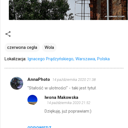
czerwona cegła
Wola
Lokalizacja:
Ignacego Prądzyńskiego, Warszawa, Polska
AnnaPhoto
14 października 2020 21:38
K
"Stałość w ulotności" - taki jest tytuł.
o
Iwona Makowska
m
14 października 2020 21:52
e
Dziękuję, już poprawiam:)
n
t