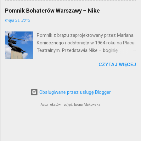
okazały budynek wyszedł bez szwanku z II
Pomnik Bohaterów Warszawy – Nike
wojny światowej. Lokalizacja: Śródmieście
maja 31, 2013
Pomnik z brązu zaprojektowany przez Mariana
Koniecznego i odsłonięty w 1964 roku na Placu
Teatralnym. Przedstawia Nike – boginię
zwycięstwa – symbol walczącej Warszawy.
CZYTAJ WIĘCEJ
Przy tworzeniu rysów twarzy rzeźbiarzowi
pozowała jego córka (inne źródła podają córkę
architekta J. Tarczyńskiego) – stąd Nike ma
twarz dziewczynki. W 1997 roku, w związku z
Obsługiwane przez usługę Blogger
przebudową Placu Teatralnego, Nike
umieszczono przy trasie W-Z, na dużo
Autor tekstów i zdjęć: Iwona Makowska
wyższym cokole. Podwyższenie sprawiło, że
monument nabrał lekkości i zgodnie z
pierwotnymi założeniami bogini zwycięstwa
wydaje się płynąć w przestworzach.