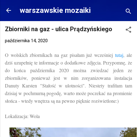
Przejdź do głównej zawartości
warszawskie mozaiki
Zbiorniki na gaz - ulica Prądzyńskiego
października 14, 2020
O wolskich zbiornikach na gaz pisałam już wcześniej
tutaj
, ale
dziś uzupełnię te informacje o dodatkowe zdjęcia. Przypomnę, że
do końca października 2020 można zwiedzać jeden ze
zbiorników, ponieważ jest w nim zorganizowana instalacja
Danuty Karsten "Stałość w ulotności". Niestety trafiłam tam
dzisiaj w pochmurną pogodę, warto może poczekać na promienie
słońca - wtedy wnętrza są na pewno pięknie rozświetlone:)
Lokalizacja: Wola