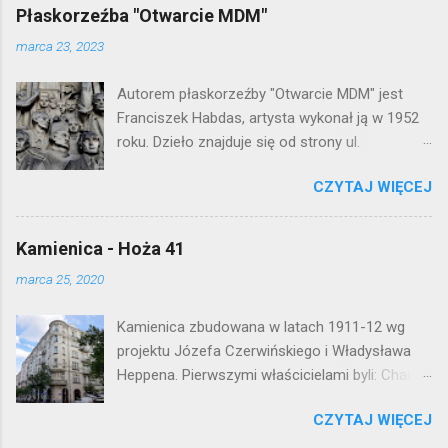
l
Płaskorzeźba "Otwarcie MDM"
i
j
marca 23, 2023
k
o
Autorem płaskorzeźby "Otwarcie MDM" jest
m
e
Franciszek Habdas, artysta wykonał ją w 1952
n
roku. Dzieło znajduje się od strony ul.
t
Waryńskiego i upamiętnia otwarcie
a
r
CZYTAJ WIĘCEJ
warszawskiej flagowej inwestycji
z
mieszkaniowej lat 50. Lokalizacja: Śródmieście
Kamienica - Hoża 41
marca 25, 2020
Kamienica zbudowana w latach 1911-12 wg
projektu Józefa Czerwińskiego i Władysława
Heppena. Pierwszymi właścicielami byli: Chaim
Braun i Janina Macierakowska. Od 1925 roku
CZYTAJ WIĘCEJ
kamienica była zamieszkała przez
pracowników Elektrowni Warszawskiej. Ten