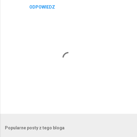
ODPOWIEDZ
P
r
z
e
Popularne posty z tego bloga
ś