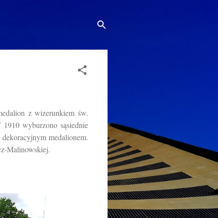
edalion z wizerunkiem św.
 W 1910 wyburzono sąsiednie
za dekoracyjnym medalionem.
z-Malinowskiej.