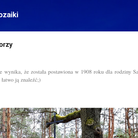
Przejdź do głównej zawartości
zaiki
Zorzy
ce wynika, że została postawiona w 1908 roku dla rodziny S
 łatwo ją znaleźć;)