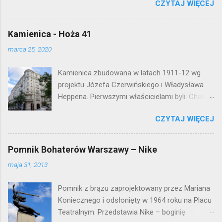
CZYTAJ WIĘCEJ
warszawskiej flagowej inwestycji
mieszkaniowej lat 50. Lokalizacja: Śródmieście
Kamienica - Hoża 41
marca 25, 2020
Kamienica zbudowana w latach 1911-12 wg
projektu Józefa Czerwińskiego i Władysława
Heppena. Pierwszymi właścicielami byli: Chaim
Braun i Janina Macierakowska. Od 1925 roku
CZYTAJ WIĘCEJ
kamienica była zamieszkała przez
pracowników Elektrowni Warszawskiej. Ten
okazały budynek wyszedł bez szwanku z II
Pomnik Bohaterów Warszawy – Nike
wojny światowej. Lokalizacja: Śródmieście
maja 31, 2013
Pomnik z brązu zaprojektowany przez Mariana
Koniecznego i odsłonięty w 1964 roku na Placu
Teatralnym. Przedstawia Nike – boginię