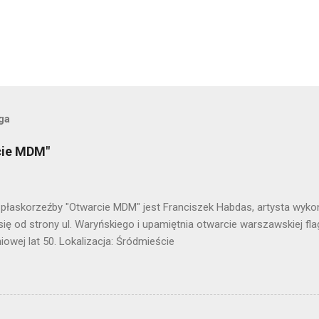
oga
cie MDM"
płaskorzeźby "Otwarcie MDM" jest Franciszek Habdas, artysta wykona
się od strony ul. Waryńskiego i upamiętnia otwarcie warszawskiej fla
owej lat 50. Lokalizacja: Śródmieście