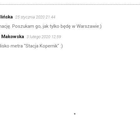
lińska
25 stycznia 2020 21:44
rmację. Poszukam go, jak tylko będę w Warszawie:)
a Makowska
3 lutego 2020 12:59
lisko metra "Stacja Kopernik" :)