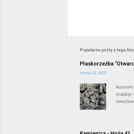
P
r
z
e
Popularne posty z tego bl
ś
l
i
Płaskorzeźba "Otwar
j
k
marca 23, 2023
o
m
Autorem 
e
znajduje 
n
t
mieszkani
a
r
z
Kamienica - Hoża 41