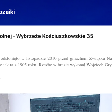
Przejdź do głównej zawartości
zaiki
olnej - Wybrzeże Kościuszkowskie 35
odsłonięto w listopadzie 2010 przed gmachem Związku Na
 jak ta z 1905 roku. Rzeźbę w brązie wykonał Wojciech Gry
e