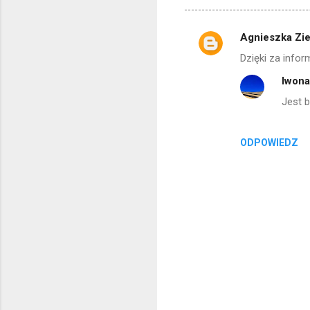
Agnieszka Zie
K
Dzięki za info
o
Iwon
m
Jest b
e
n
t
ODPOWIEDZ
a
r
z
e