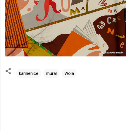
kamienice
mural
Wola
K
o
m
e
n
t