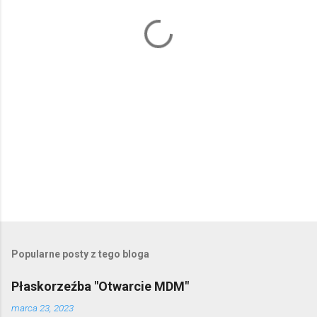
a
r
z
e
Popularne posty z tego bloga
Płaskorzeźba "Otwarcie MDM"
marca 23, 2023