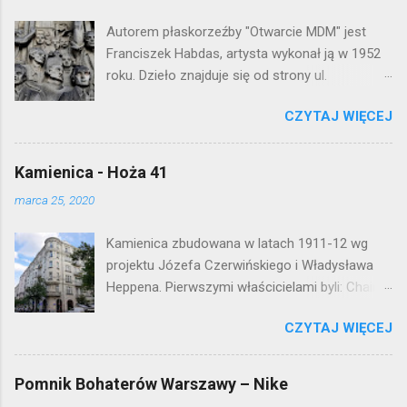
Autorem płaskorzeźby "Otwarcie MDM" jest
Franciszek Habdas, artysta wykonał ją w 1952
roku. Dzieło znajduje się od strony ul.
Waryńskiego i upamiętnia otwarcie
CZYTAJ WIĘCEJ
warszawskiej flagowej inwestycji
mieszkaniowej lat 50. Lokalizacja: Śródmieście
Kamienica - Hoża 41
marca 25, 2020
Kamienica zbudowana w latach 1911-12 wg
projektu Józefa Czerwińskiego i Władysława
Heppena. Pierwszymi właścicielami byli: Chaim
Braun i Janina Macierakowska. Od 1925 roku
CZYTAJ WIĘCEJ
kamienica była zamieszkała przez
pracowników Elektrowni Warszawskiej. Ten
okazały budynek wyszedł bez szwanku z II
Pomnik Bohaterów Warszawy – Nike
wojny światowej. Lokalizacja: Śródmieście