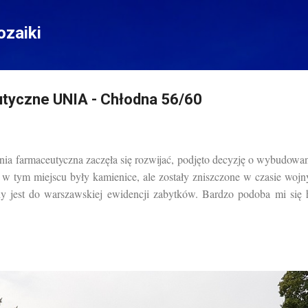
Przejdź do głównej zawartości
zaiki
tyczne UNIA - Chłodna 56/60
ia farmaceutyczna zaczęła się rozwijać, podjęto decyzję o wybudowan
 w tym miejscu były kamienice, ale zostały zniszczone w czasie wo
y jest do warszawskiej ewidencji zabytków. Bardzo podoba mi się h