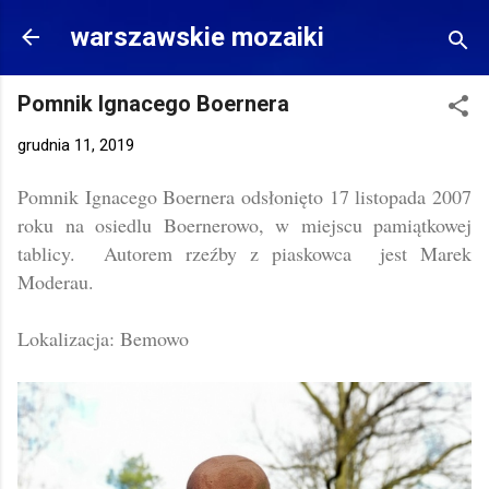
Przejdź do głównej zawartości
warszawskie mozaiki
Pomnik Ignacego Boernera
grudnia 11, 2019
Pomnik Ignacego Boernera odsłonięto 17 listopada 2007
roku na osiedlu Boernerowo, w miejscu pamiątkowej
tablicy. Autorem rzeźby z piaskowca jest Marek
Moderau.
Lokalizacja: Bemowo