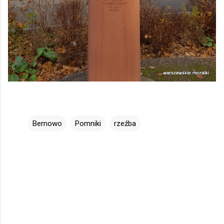
Bemowo
Pomniki
rzeźba
K
o
m
e
n
t