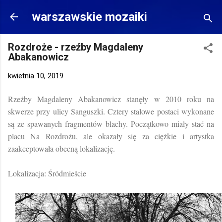
Przejdź do głównej zawartości
warszawskie mozaiki
Rozdroże - rzeźby Magdaleny
Abakanowicz
kwietnia 10, 2019
Rzeźby Magdaleny Abakanowicz stanęły w 2010 roku na
skwerze przy ulicy Sanguszki. Cztery stalowe postaci wykonane
są ze spawanych fragmentów blachy. Początkowo miały stać na
placu Na Rozdrożu, ale okazały się za ciężkie i artystka
zaakceptowała obecną lokalizację.
Lokalizacja: Śródmieście