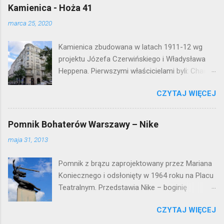
Kamienica - Hoża 41
marca 25, 2020
Kamienica zbudowana w latach 1911-12 wg
projektu Józefa Czerwińskiego i Władysława
Heppena. Pierwszymi właścicielami byli: Chaim
Braun i Janina Macierakowska. Od 1925 roku
CZYTAJ WIĘCEJ
kamienica była zamieszkała przez
pracowników Elektrowni Warszawskiej. Ten
okazały budynek wyszedł bez szwanku z II
Pomnik Bohaterów Warszawy – Nike
wojny światowej. Lokalizacja: Śródmieście
maja 31, 2013
Pomnik z brązu zaprojektowany przez Mariana
Koniecznego i odsłonięty w 1964 roku na Placu
Teatralnym. Przedstawia Nike – boginię
zwycięstwa – symbol walczącej Warszawy.
CZYTAJ WIĘCEJ
Przy tworzeniu rysów twarzy rzeźbiarzowi
pozowała jego córka (inne źródła podają córkę