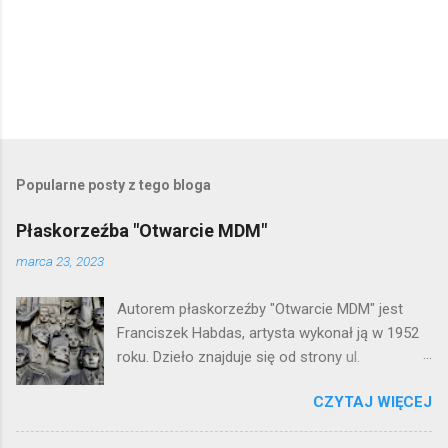
P
r
z
e
Popularne posty z tego bloga
ś
l
Płaskorzeźba "Otwarcie MDM"
i
j
marca 23, 2023
k
o
Autorem płaskorzeźby "Otwarcie MDM" jest
m
e
Franciszek Habdas, artysta wykonał ją w 1952
n
roku. Dzieło znajduje się od strony ul.
t
Waryńskiego i upamiętnia otwarcie
a
r
CZYTAJ WIĘCEJ
warszawskiej flagowej inwestycji
z
mieszkaniowej lat 50. Lokalizacja: Śródmieście