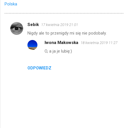
Polska
Sebik
17 kwietnia 2019 21:01
K
Nigdy ale to przenigdy mi się nie podobały.
o
Iwona Makowska
18 kwietnia 2019 11:27
m
O, a ja je lubię:)
e
n
t
ODPOWIEDZ
a
r
z
e