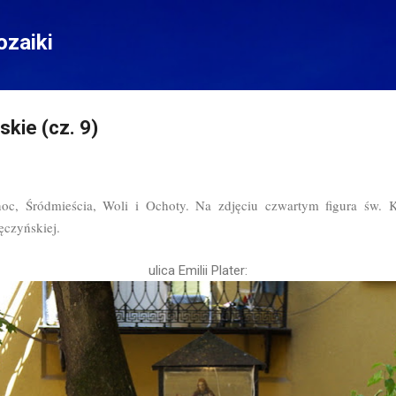
Przejdź do głównej zawartości
zaiki
skie (cz. 9)
noc, Śródmieścia, Woli i Ochoty. Na zdjęciu czwartym figura św. K
ęczyńskiej.
ulica Emilii Plater: