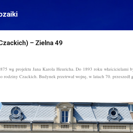
Przejdź do głównej zawartości
zaiki
zackich) – Zielna 49
75 wg projektu Jana Karola Heuricha. Do 1893 roku właścicielami b
do rodziny Czackich. Budynek przetrwał wojnę, w latach 70. przeszedł