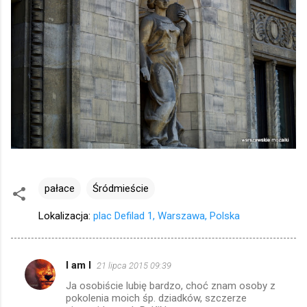
pałace
Śródmieście
Lokalizacja:
plac Defilad 1, Warszawa, Polska
I am I
21 lipca 2015 09:39
K
Ja osobiście lubię bardzo, choć znam osoby z
o
pokolenia moich śp. dziadków, szczerze