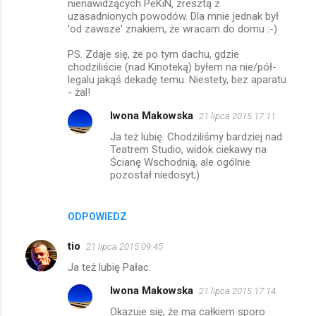
m
nienawidzących PeKiN, zresztą z
uzasadnionych powodów. Dla mnie jednak był
e
'od zawsze' znakiem, że wracam do domu :-)
n
PS. Zdaje się, że po tym dachu, gdzie
t
chodziliście (nad Kinoteką) byłem na nie/pół-
legalu jakąś dekadę temu. Niestety, bez aparatu
a
- żal!
r
Iwona Makowska
21 lipca 2015 17:11
z
Ja też lubię. Chodziliśmy bardziej nad
e
Teatrem Studio, widok ciekawy na
Ścianę Wschodnią, ale ogólnie
pozostał niedosyt;)
ODPOWIEDZ
tio
21 lipca 2015 09:45
Ja też lubię Pałac.
Iwona Makowska
21 lipca 2015 17:14
Okazuje się, że ma całkiem sporo