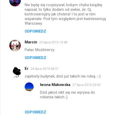
Nie będę się rozpisywał, bobym chyba książkę
napisał, to tylko dodam od siebie, że: Oj,
kontrowersyjny jak cholera! I to jest w nim
wspaniałe. Pod tym względem jest kwintesencją
Warszawy.
ODPOWIEDZ
Marcin
23 lipca 2015 15:48
Pałac Moździerzy.
ODPOWIEDZ
Er
24 lipca 2015 08:31
zajebisty budynek, dziś już takich nie robią. ;-)
Iwona Makowska
27 lipca 2015 23:04
Dziś jakoś nikt się nie wyrywa do
robienia takich ;)
ODPOWIEDZ