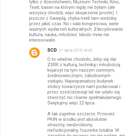
tylko z dzieciństwem, Muzeum Techniki, Kino,
Teatr, basen na którym nigdy nie byłam (ale
wszyscy chodzili, więc skojarzenie proste). I
jeszcze z Gawędą, chyba mieli tam siedzibę
przez jakiś czas. No i sala kongresowa, wiele
ważnych wydarzeń kulturalnych. Zdecydowanie
kultura, nauka, młodzież. Ideolo mnie nie
interesowało.
SCD
21 lipca 2015 18:05
O to właśnie chodziło, żeby się dar
ZSRR z kulturą, techniką i młodością
kojarzył na tym naszym ciemnym,
średniowiecznym, zabobonnym
zadupiu. Najwspanialszy budynek
stolicy towarzysze nam podarowali i
przez sześćdziesiąt lat nie udało się
stworzyć nic równie spektakularnego.
Świętujmy więc 22 lipca.
A tak zupełnie szczerze. Przecież
PKIN w środku jest absolutnie
straszny, niedorobiony,
niefunkcjonalny, fuszerka totalna. W
zasadzie do niczego się nie nadaje, ani