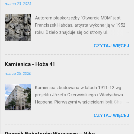
j
marca 23, 2023
k
o
Autorem płaskorzeźby "Otwarcie MDM" jest
m
e
Franciszek Habdas, artysta wykonał ją w 1952
n
roku. Dzieło znajduje się od strony ul.
t
Waryńskiego i upamiętnia otwarcie
a
r
CZYTAJ WIĘCEJ
warszawskiej flagowej inwestycji
z
mieszkaniowej lat 50. Lokalizacja: Śródmieście
Kamienica - Hoża 41
marca 25, 2020
Kamienica zbudowana w latach 1911-12 wg
projektu Józefa Czerwińskiego i Władysława
Heppena. Pierwszymi właścicielami byli: Chaim
Braun i Janina Macierakowska. Od 1925 roku
CZYTAJ WIĘCEJ
kamienica była zamieszkała przez
pracowników Elektrowni Warszawskiej. Ten
okazały budynek wyszedł bez szwanku z II
Pomnik Bohaterów Warszawy – Nike