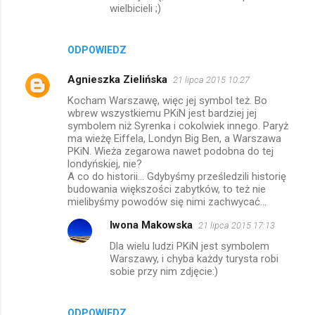
wielbicieli ;)
ODPOWIEDZ
Agnieszka Zielińska
21 lipca 2015 10:27
Kocham Warszawę, więc jej symbol też. Bo
wbrew wszystkiemu PKiN jest bardziej jej
symbolem niż Syrenka i cokolwiek innego. Paryż
ma wieżę Eiffela, Londyn Big Ben, a Warszawa
PKiN. Wieża zegarowa nawet podobna do tej
londyńskiej, nie?
A co do historii... Gdybyśmy prześledzili historię
budowania większości zabytków, to też nie
mielibyśmy powodów się nimi zachwycać...
Iwona Makowska
21 lipca 2015 17:13
Dla wielu ludzi PKiN jest symbolem
Warszawy, i chyba każdy turysta robi
sobie przy nim zdjęcie:)
ODPOWIEDZ