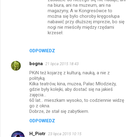
na biura, ani na muzeum, ani na
magazyny, A w Kongresówce to
można się było choroby kręgosłupa
nabawić przy dłuższej imprezie, bo się
nogi nie mieściły między rzędami
krzeseł.
ODPOWIEDZ
bogna
21 lipca 2015 18:43
PKiN też kojarzę z kulturą, nauką, a nie z
polityką.
Kilka teatrów, kina, muzea, Pałac Młodzieży,
gdzie były kolejki, aby dostać się na jakieś
zajęcia...
60 lat... mieszkam wysoko, to codziennie widzę
go z okna.
Dobrze, że stał się zabytkiem.
ODPOWIEDZ
H_Piotr
23 lipca 2015 10:15