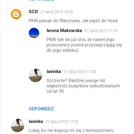
SCD
21 lipca 2015 16:30
PKiN pasuje do Warszawy. Jak pięść do nosa.
Iwona Makowska
21 lipca 2015 17:13
PKiN tyle lat już stoi, że nawet jego
przeciwnicy powoli przyzwyczajają się
do jego widoku;)
lavinka
21 lipca 2015 17:35
Szczerze? Bardziej pasuje niż
większość budynków wybudowanych
od lat 90.
ODPOWIEDZ
lavinka
21 lipca 2015 17:35
Lubię, bo nie kojarzy mi się z komunizmem,