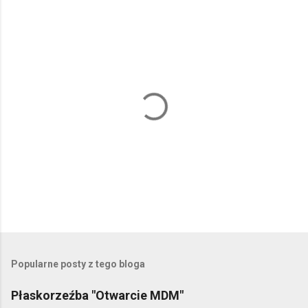
P
r
z
e
Popularne posty z tego bloga
ś
l
Płaskorzeźba "Otwarcie MDM"
i