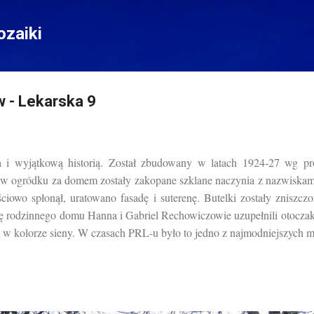
Przejdź do głównej zawartości
zaiki
 - Lekarska 9
 i wyjątkową historią. Został zbudowany w latach 1924-27 wg pr
 w ogródku za domem zostały zakopane szklane naczynia z nazwiskami 
wo spłonął, uratowano fasadę i suterenę. Butelki zostały zniszczon
nę rodzinnego domu Hanna i Gabriel Rechowiczowie uzupełnili otoczak
sk w kolorze sieny. W czasach PRL-u było to jedno z najmodniejszych 