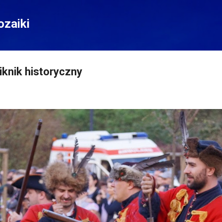
Przejdź do głównej zawartości
zaiki
iknik historyczny