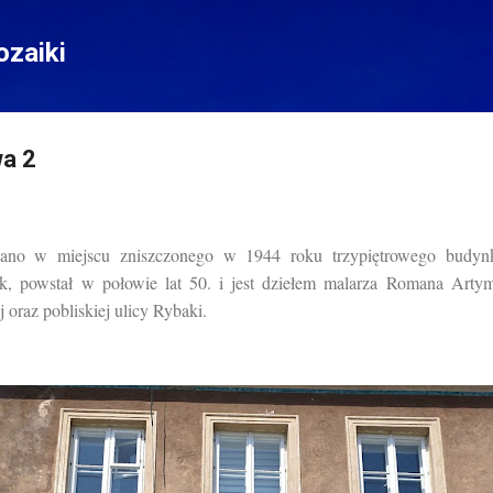
Przejdź do głównej zawartości
zaiki
a 2
ano w miejscu zniszczonego w 1944 roku trzypiętrowego budynk
k, powstał w połowie lat 50. i jest dziełem malarza Romana Artymo
 oraz pobliskiej ulicy Rybaki.