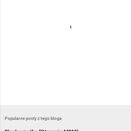
n
t
a
r
z
e
Popularne posty z tego bloga