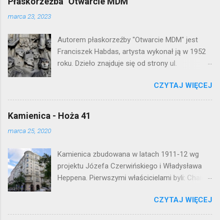
Płaskorzeźba "Otwarcie MDM"
marca 23, 2023
Autorem płaskorzeźby "Otwarcie MDM" jest
Franciszek Habdas, artysta wykonał ją w 1952
roku. Dzieło znajduje się od strony ul.
Waryńskiego i upamiętnia otwarcie
CZYTAJ WIĘCEJ
warszawskiej flagowej inwestycji
mieszkaniowej lat 50. Lokalizacja: Śródmieście
Kamienica - Hoża 41
marca 25, 2020
Kamienica zbudowana w latach 1911-12 wg
projektu Józefa Czerwińskiego i Władysława
Heppena. Pierwszymi właścicielami byli: Chaim
Braun i Janina Macierakowska. Od 1925 roku
CZYTAJ WIĘCEJ
kamienica była zamieszkała przez
pracowników Elektrowni Warszawskiej. Ten