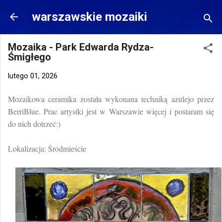
Przejdź do głównej zawartości
warszawskie mozaiki
Mozaika - Park Edwarda Rydza-
Śmigłego
lutego 01, 2026
Mozaikowa ceramika została wykonana techniką azulejo przez
BerriBlue. Prac artystki jest w Warszawie więcej i postaram się
do nich dotrzeć:)
Lokalizacja: Śródmieście