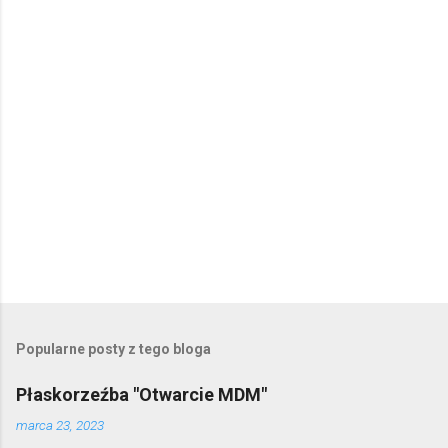
a
r
z
e
Popularne posty z tego bloga
Płaskorzeźba "Otwarcie MDM"
marca 23, 2023