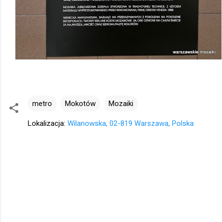
metro
Mokotów
Mozaiki
Lokalizacja:
Wilanowska, 02-819 Warszawa, Polska
K
o
m
e
n
t