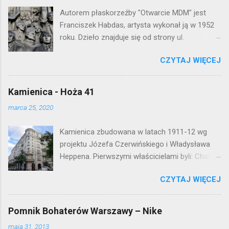
Autorem płaskorzeźby "Otwarcie MDM" jest
Franciszek Habdas, artysta wykonał ją w 1952
roku. Dzieło znajduje się od strony ul.
Waryńskiego i upamiętnia otwarcie
CZYTAJ WIĘCEJ
warszawskiej flagowej inwestycji
mieszkaniowej lat 50. Lokalizacja: Śródmieście
Kamienica - Hoża 41
marca 25, 2020
Kamienica zbudowana w latach 1911-12 wg
projektu Józefa Czerwińskiego i Władysława
Heppena. Pierwszymi właścicielami byli: Chaim
Braun i Janina Macierakowska. Od 1925 roku
CZYTAJ WIĘCEJ
kamienica była zamieszkała przez
pracowników Elektrowni Warszawskiej. Ten
okazały budynek wyszedł bez szwanku z II
Pomnik Bohaterów Warszawy – Nike
wojny światowej. Lokalizacja: Śródmieście
maja 31, 2013