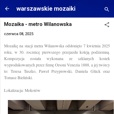
Przejdź do głównej zawartości
warszawskie mozaiki
Mozaika - metro Wilanowska
czerwca 08, 2025
Mozaikę na stacji metra Wilanowska odsłonięto 7 kwietnia 2025
roku, w 30. rocznicę pierwszego przejazdu koleją podziemną.
Kompozycja została wykonana ze szklanych kostek
wyprodukowanych przez firmę Orsoni Venezia 1888, a jej twórcy
to: Teresa Tuszko, Paweł Przyprowski,
Daniela Glück oraz
Tomasz Bieliński.
Lokalizacja: Mokotów