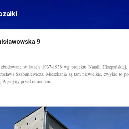
Przejdź do głównej zawartości
zaiki
anisławowska 9
 zbudowane w latach 1937-1938 wg projektu Natalii Hiszpańskie
osława Szabuniewicza. Mieszkania są tam niewielkie, zwykle to po
ej 9, jedyny przed remontem.