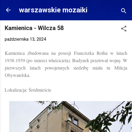
Przejdź do głównej zawartości
warszawskie mozaiki
Kamienica - Wilcza 58
października 13, 2024
Kamienica zbudowana na posesji Franciszka Rotha w latach
1938-1939 (po śmierci właściciela). Budynek przetrwał wojnę. W
pierwszych latach powojennych siedzibę miała tu Milicja
Obywatelska.
Lokalizacja: Śródmieście