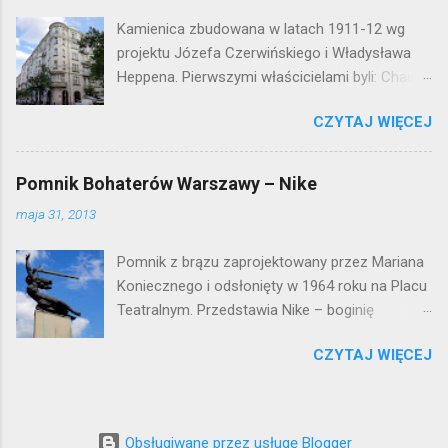
Kamienica zbudowana w latach 1911-12 wg
projektu Józefa Czerwińskiego i Władysława
Heppena. Pierwszymi właścicielami byli: Chaim
Braun i Janina Macierakowska. Od 1925 roku
CZYTAJ WIĘCEJ
kamienica była zamieszkała przez
pracowników Elektrowni Warszawskiej. Ten
okazały budynek wyszedł bez szwanku z II
Pomnik Bohaterów Warszawy – Nike
wojny światowej. Lokalizacja: Śródmieście
maja 31, 2013
Pomnik z brązu zaprojektowany przez Mariana
Koniecznego i odsłonięty w 1964 roku na Placu
Teatralnym. Przedstawia Nike – boginię
zwycięstwa – symbol walczącej Warszawy.
CZYTAJ WIĘCEJ
Przy tworzeniu rysów twarzy rzeźbiarzowi
pozowała jego córka (inne źródła podają córkę
architekta J. Tarczyńskiego) – stąd Nike ma
twarz dziewczynki. W 1997 roku, w związku z
Obsługiwane przez usługę Blogger