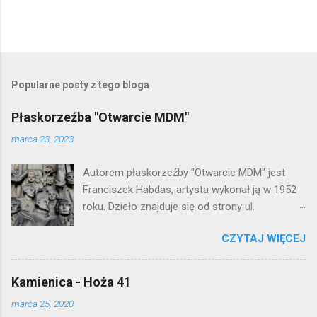
Popularne posty z tego bloga
Płaskorzeźba "Otwarcie MDM"
marca 23, 2023
Autorem płaskorzeźby "Otwarcie MDM" jest
Franciszek Habdas, artysta wykonał ją w 1952
roku. Dzieło znajduje się od strony ul.
Waryńskiego i upamiętnia otwarcie
CZYTAJ WIĘCEJ
warszawskiej flagowej inwestycji
mieszkaniowej lat 50. Lokalizacja: Śródmieście
Kamienica - Hoża 41
marca 25, 2020