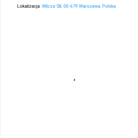
Lokalizacja:
Wilcza 58, 00-679 Warszawa, Polska
K
o
m
e
n
t
a
r
z
e