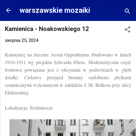
Przejdź do głównej zawartości
warszawskie mozaiki
Kamienica - Noakowskiego 12
sierpnia 25, 2024
Kamienicę na zlecenie Arona Oppenheima zbudowano w latach
1910-1911 wg projektu Edwarda Ebera. Modernistyczna część
frontowa powiązana jest z oficynami w podwórzach w głębi
działki. Ciekawy przejazd bramny ozdobiono płytkami
ceramicznymi wykonanymi w zakładzie J. M. Belkesa przy ulicy
Elektoralnej.
Lokalizacja: Śródmieście