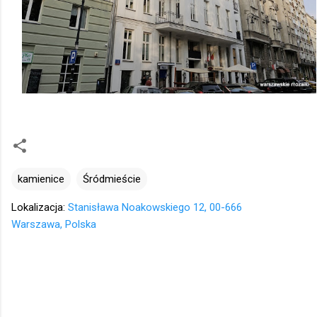
kamienice
Śródmieście
Lokalizacja:
Stanisława Noakowskiego 12, 00-666
Warszawa, Polska
K
o
m
e