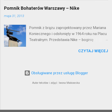
okazały budynek wyszedł bez szwanku z II
Pomnik Bohaterów Warszawy – Nike
wojny światowej. Lokalizacja: Śródmieście
maja 31, 2013
Pomnik z brązu zaprojektowany przez Mariana
Koniecznego i odsłonięty w 1964 roku na Placu
Teatralnym. Przedstawia Nike – boginię
zwycięstwa – symbol walczącej Warszawy.
CZYTAJ WIĘCEJ
Przy tworzeniu rysów twarzy rzeźbiarzowi
pozowała jego córka (inne źródła podają córkę
architekta J. Tarczyńskiego) – stąd Nike ma
twarz dziewczynki. W 1997 roku, w związku z
Obsługiwane przez usługę Blogger
przebudową Placu Teatralnego, Nike
umieszczono przy trasie W-Z, na dużo
Autor tekstów i zdjęć: Iwona Makowska
wyższym cokole. Podwyższenie sprawiło, że
monument nabrał lekkości i zgodnie z
pierwotnymi założeniami bogini zwycięstwa
wydaje się płynąć w przestworzach.
Lokalizacja: Śródmieście