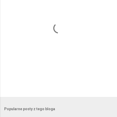
n
t
a
r
z
e
Popularne posty z tego bloga