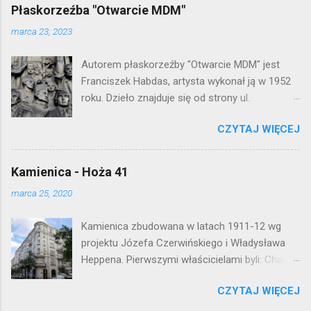
Płaskorzeźba "Otwarcie MDM"
marca 23, 2023
Autorem płaskorzeźby "Otwarcie MDM" jest
Franciszek Habdas, artysta wykonał ją w 1952
roku. Dzieło znajduje się od strony ul.
Waryńskiego i upamiętnia otwarcie
CZYTAJ WIĘCEJ
warszawskiej flagowej inwestycji
mieszkaniowej lat 50. Lokalizacja: Śródmieście
Kamienica - Hoża 41
marca 25, 2020
Kamienica zbudowana w latach 1911-12 wg
projektu Józefa Czerwińskiego i Władysława
Heppena. Pierwszymi właścicielami byli: Chaim
Braun i Janina Macierakowska. Od 1925 roku
CZYTAJ WIĘCEJ
kamienica była zamieszkała przez
pracowników Elektrowni Warszawskiej. Ten