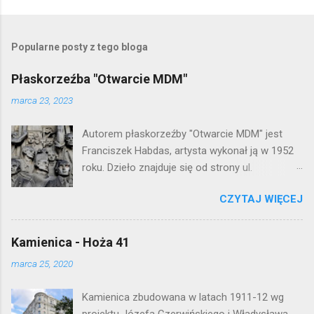
Popularne posty z tego bloga
Płaskorzeźba "Otwarcie MDM"
marca 23, 2023
Autorem płaskorzeźby "Otwarcie MDM" jest
Franciszek Habdas, artysta wykonał ją w 1952
roku. Dzieło znajduje się od strony ul.
Waryńskiego i upamiętnia otwarcie
CZYTAJ WIĘCEJ
warszawskiej flagowej inwestycji
mieszkaniowej lat 50. Lokalizacja: Śródmieście
Kamienica - Hoża 41
marca 25, 2020
Kamienica zbudowana w latach 1911-12 wg