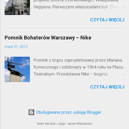
projektu Józefa Czerwińskiego i Władysława
Heppena. Pierwszymi właścicielami byli: Chaim
Braun i Janina Macierakowska. Od 1925 roku
CZYTAJ WIĘCEJ
kamienica była zamieszkała przez
pracowników Elektrowni Warszawskiej. Ten
okazały budynek wyszedł bez szwanku z II
Pomnik Bohaterów Warszawy – Nike
wojny światowej. Lokalizacja: Śródmieście
maja 31, 2013
Pomnik z brązu zaprojektowany przez Mariana
Koniecznego i odsłonięty w 1964 roku na Placu
Teatralnym. Przedstawia Nike – boginię
zwycięstwa – symbol walczącej Warszawy.
CZYTAJ WIĘCEJ
Przy tworzeniu rysów twarzy rzeźbiarzowi
pozowała jego córka (inne źródła podają córkę
architekta J. Tarczyńskiego) – stąd Nike ma
twarz dziewczynki. W 1997 roku, w związku z
Obsługiwane przez usługę Blogger
przebudową Placu Teatralnego, Nike
umieszczono przy trasie W-Z, na dużo
Autor tekstów i zdjęć: Iwona Makowska