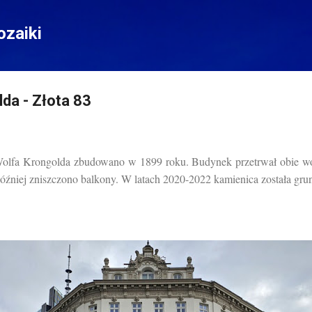
Przejdź do głównej zawartości
zaiki
da - Złota 83
olfa Krongolda zbudowano w 1899 roku. Budynek przetrwał obie wojn
at później zniszczono balkony. W latach 2020-2022 kamienica została g