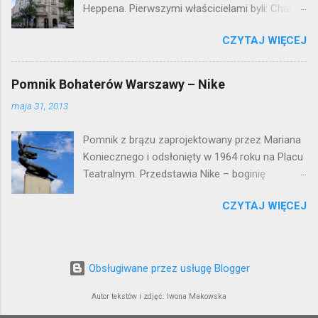
Heppena. Pierwszymi właścicielami byli: Chaim
Braun i Janina Macierakowska. Od 1925 roku
CZYTAJ WIĘCEJ
kamienica była zamieszkała przez
pracowników Elektrowni Warszawskiej. Ten
okazały budynek wyszedł bez szwanku z II
Pomnik Bohaterów Warszawy – Nike
wojny światowej. Lokalizacja: Śródmieście
maja 31, 2013
Pomnik z brązu zaprojektowany przez Mariana
Koniecznego i odsłonięty w 1964 roku na Placu
Teatralnym. Przedstawia Nike – boginię
zwycięstwa – symbol walczącej Warszawy.
CZYTAJ WIĘCEJ
Przy tworzeniu rysów twarzy rzeźbiarzowi
pozowała jego córka (inne źródła podają córkę
architekta J. Tarczyńskiego) – stąd Nike ma
twarz dziewczynki. W 1997 roku, w związku z
Obsługiwane przez usługę Blogger
przebudową Placu Teatralnego, Nike
umieszczono przy trasie W-Z, na dużo
Autor tekstów i zdjęć: Iwona Makowska
wyższym cokole. Podwyższenie sprawiło, że