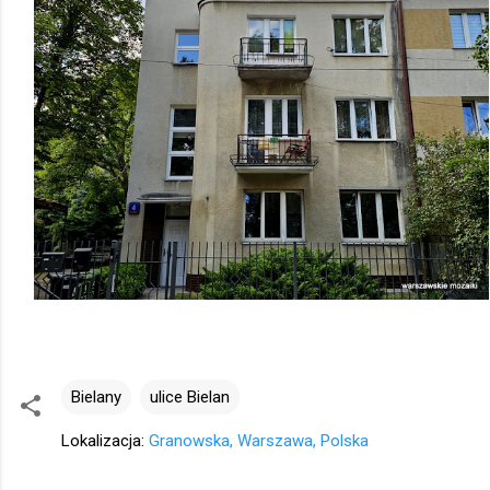
Bielany
ulice Bielan
Lokalizacja:
Granowska, Warszawa, Polska
K