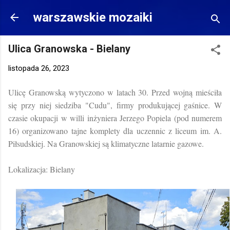
Przejdź do głównej zawartości
warszawskie mozaiki
Ulica Granowska - Bielany
listopada 26, 2023
Ulicę Granowską wytyczono w latach 30. Przed wojną mieściła
się przy niej siedziba "Cudu", firmy produkującej gaśnice. W
czasie okupacji w willi inżyniera Jerzego Popiela (pod numerem
16) organizowano tajne komplety dla uczennic z liceum im. A.
Piłsudskiej. Na Granowskiej są klimatyczne latarnie gazowe.
Lokalizacja: Bielany