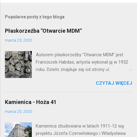
Popularne posty z tego bloga
Płaskorzeźba "Otwarcie MDM"
marca 23, 2023
Autorem płaskorzeźby "Otwarcie MDM" jest
Franciszek Habdas, artysta wykonał ją w 1952
roku. Dzieło znajduje się od strony ul.
Waryńskiego i upamiętnia otwarcie
CZYTAJ WIĘCEJ
warszawskiej flagowej inwestycji
mieszkaniowej lat 50. Lokalizacja: Śródmieście
Kamienica - Hoża 41
marca 25, 2020
Kamienica zbudowana w latach 1911-12 wg
projektu Józefa Czerwińskiego i Władysława