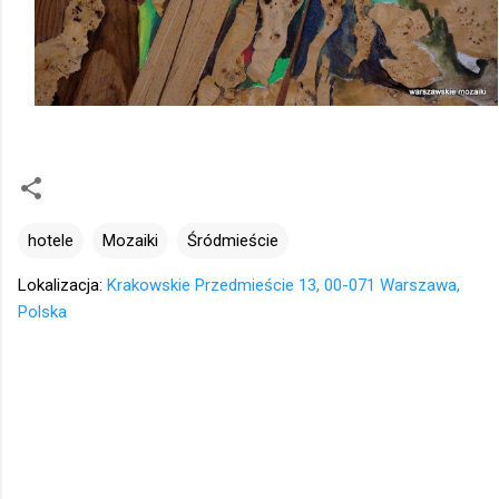
hotele
Mozaiki
Śródmieście
Lokalizacja:
Krakowskie Przedmieście 13, 00-071 Warszawa,
Polska
K
o
m
e
n