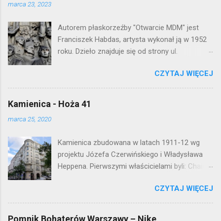
marca 23, 2023
Autorem płaskorzeźby "Otwarcie MDM" jest
Franciszek Habdas, artysta wykonał ją w 1952
roku. Dzieło znajduje się od strony ul.
Waryńskiego i upamiętnia otwarcie
CZYTAJ WIĘCEJ
warszawskiej flagowej inwestycji
mieszkaniowej lat 50. Lokalizacja: Śródmieście
Kamienica - Hoża 41
marca 25, 2020
Kamienica zbudowana w latach 1911-12 wg
projektu Józefa Czerwińskiego i Władysława
Heppena. Pierwszymi właścicielami byli: Chaim
Braun i Janina Macierakowska. Od 1925 roku
CZYTAJ WIĘCEJ
kamienica była zamieszkała przez
pracowników Elektrowni Warszawskiej. Ten
okazały budynek wyszedł bez szwanku z II
Pomnik Bohaterów Warszawy – Nike