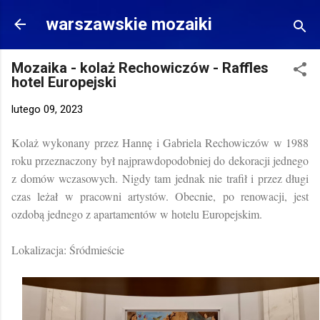
Przejdź do głównej zawartości
warszawskie mozaiki
Mozaika - kolaż Rechowiczów - Raffles
hotel Europejski
lutego 09, 2023
Kolaż wykonany przez Hannę i Gabriela Rechowiczów w 1988
roku przeznaczony był najprawdopodobniej do dekoracji jednego
z domów wczasowych. Nigdy tam jednak nie trafił i przez długi
czas leżał w pracowni artystów. Obecnie, po renowacji, jest
ozdobą jednego z apartamentów w hotelu Europejskim.
Lokalizacja: Śródmieście