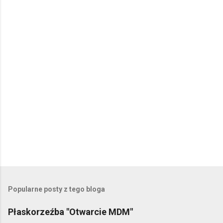
t
a
r
z
e
Popularne posty z tego bloga
Płaskorzeźba "Otwarcie MDM"