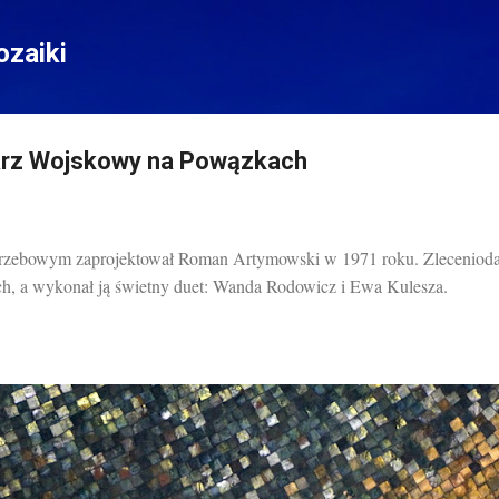
Przejdź do głównej zawartości
zaiki
arz Wojskowy na Powązkach
zebowym zaprojektował Roman Artymowski w 1971 roku. Zlecenioda
ch, a wykonał ją świetny duet: Wanda Rodowicz i Ewa Kulesza.