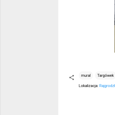
mural
Targówek
Lokalizacja:
Rajgrodz
K
o
m