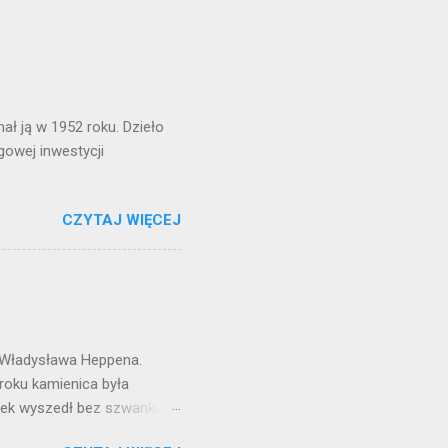
ł ją w 1952 roku. Dzieło
gowej inwestycji
CZYTAJ WIĘCEJ
 Władysława Heppena.
 roku kamienica była
nek wyszedł bez szwanku z