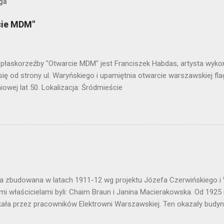
oga
cie MDM"
płaskorzeźby "Otwarcie MDM" jest Franciszek Habdas, artysta wykona
się od strony ul. Waryńskiego i upamiętnia otwarcie warszawskiej fla
owej lat 50. Lokalizacja: Śródmieście
a zbudowana w latach 1911-12 wg projektu Józefa Czerwińskiego i
mi właścicielami byli: Chaim Braun i Janina Macierakowska. Od 1925
ała przez pracowników Elektrowni Warszawskiej. Ten okazały budy
światowej. Lokalizacja: Śródmieście