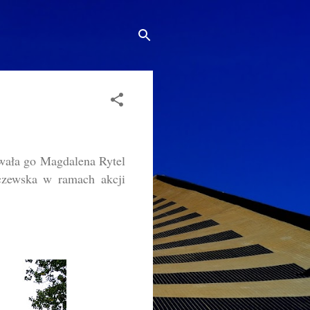
owała go Magdalena Rytel
aczewska w ramach akcji