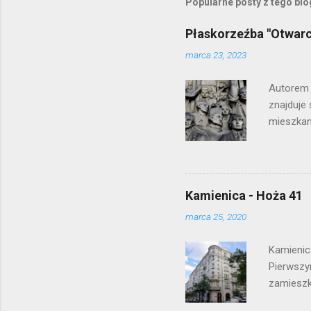
Popularne posty z tego bl
Płaskorzeźba "Otwar
marca 23, 2023
Autorem 
znajduje 
mieszkani
Kamienica - Hoża 41
marca 25, 2020
Kamienic
Pierwszy
zamieszk
II wojny 