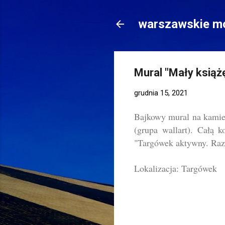
warszawskie mo
Mural "Mały książ
grudnia 15, 2021
Bajkowy mural na kamien
(grupa wallart). Całą 
"Targówek aktywny. Raz
Lokalizacja: Targówek