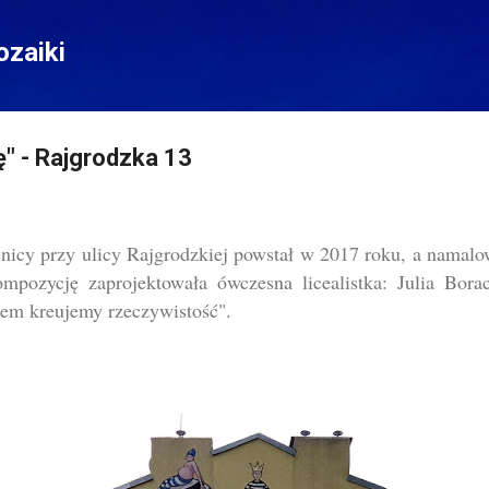
Przejdź do głównej zawartości
zaiki
ę" - Rajgrodzka 13
icy przy ulicy Rajgrodzkiej powstał w 2017 roku, a namal
kompozycję zaprojektowała ówczesna licealistka: Julia Bor
em kreujemy rzeczywistość".