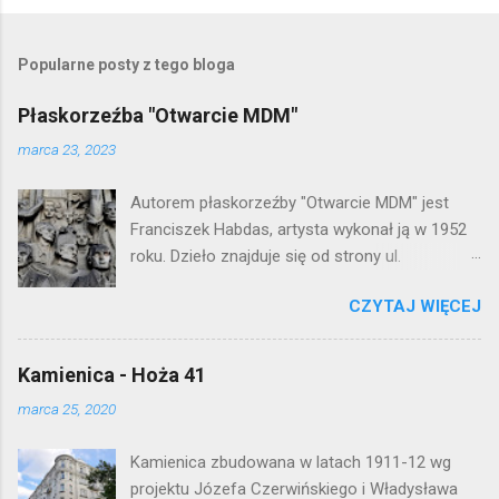
P
r
z
e
Popularne posty z tego bloga
ś
l
Płaskorzeźba "Otwarcie MDM"
i
j
marca 23, 2023
k
o
Autorem płaskorzeźby "Otwarcie MDM" jest
m
e
Franciszek Habdas, artysta wykonał ją w 1952
n
roku. Dzieło znajduje się od strony ul.
t
Waryńskiego i upamiętnia otwarcie
a
r
CZYTAJ WIĘCEJ
warszawskiej flagowej inwestycji
z
mieszkaniowej lat 50. Lokalizacja: Śródmieście
Kamienica - Hoża 41
marca 25, 2020
Kamienica zbudowana w latach 1911-12 wg
projektu Józefa Czerwińskiego i Władysława