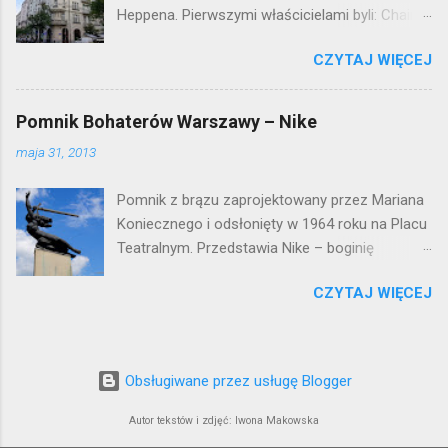
Heppena. Pierwszymi właścicielami byli: Chaim
Braun i Janina Macierakowska. Od 1925 roku
CZYTAJ WIĘCEJ
kamienica była zamieszkała przez
pracowników Elektrowni Warszawskiej. Ten
okazały budynek wyszedł bez szwanku z II
Pomnik Bohaterów Warszawy – Nike
wojny światowej. Lokalizacja: Śródmieście
maja 31, 2013
Pomnik z brązu zaprojektowany przez Mariana
Koniecznego i odsłonięty w 1964 roku na Placu
Teatralnym. Przedstawia Nike – boginię
zwycięstwa – symbol walczącej Warszawy.
CZYTAJ WIĘCEJ
Przy tworzeniu rysów twarzy rzeźbiarzowi
pozowała jego córka (inne źródła podają córkę
architekta J. Tarczyńskiego) – stąd Nike ma
twarz dziewczynki. W 1997 roku, w związku z
Obsługiwane przez usługę Blogger
przebudową Placu Teatralnego, Nike
umieszczono przy trasie W-Z, na dużo
Autor tekstów i zdjęć: Iwona Makowska
wyższym cokole. Podwyższenie sprawiło, że