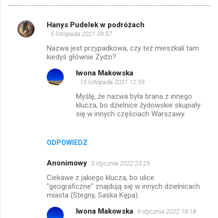
Hanys Pudelek w podróżach
K
5 listopada 2021 09:57
o
Nazwa jest przypadkowa, czy też mieszkali tam
m
kiedyś głównie Żydzi?
e
Iwona Makowska
15 listopada 2021 12:59
n
Myślę, że nazwa była brana z innego
t
klucza, bo dzielnice żydowskie skupiały
a
się w innych częściach Warszawy.
r
z
ODPOWIEDZ
e
Anonimowy
5 stycznia 2022 23:25
Ciekawe z jakiego klucza, bo ulice
"geograficzne" znajdują się w innych dzielnicach
miasta (Stegny, Saska Kępa).
Iwona Makowska
9 stycznia 2022 19:18