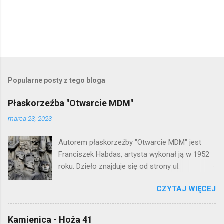
Popularne posty z tego bloga
Płaskorzeźba "Otwarcie MDM"
marca 23, 2023
Autorem płaskorzeźby "Otwarcie MDM" jest
Franciszek Habdas, artysta wykonał ją w 1952
roku. Dzieło znajduje się od strony ul.
Waryńskiego i upamiętnia otwarcie
CZYTAJ WIĘCEJ
warszawskiej flagowej inwestycji
mieszkaniowej lat 50. Lokalizacja: Śródmieście
Kamienica - Hoża 41