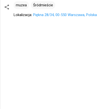
muzea
Śródmieście
Lokalizacja:
Piękna 28/34, 00-550 Warszawa, Polska
K
o
m
e
n
t
a
r
z
e