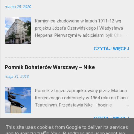
marca 25, 2020
Kamienica zbudowana w latach 1911-12 wg
projektu Józefa Czerwińskiego i Władysława
Heppena. Pierwszymi właścicielami byli: Chaim
Braun i Janina Macierakowska. Od 1925 roku
CZYTAJ WIĘCEJ
kamienica była zamieszkała przez
pracowników Elektrowni Warszawskiej. Ten
okazały budynek wyszedł bez szwanku z II
Pomnik Bohaterów Warszawy – Nike
wojny światowej. Lokalizacja: Śródmieście
maja 31, 2013
Pomnik z brązu zaprojektowany przez Mariana
Koniecznego i odsłonięty w 1964 roku na Placu
Teatralnym. Przedstawia Nike – boginię
zwycięstwa – symbol walczącej Warszawy.
CZYTAJ WIĘCEJ
Przy tworzeniu rysów twarzy rzeźbiarzowi
pozowała jego córka (inne źródła podają córkę
This site uses cookies from Google to deliver its services
and to analyze traffic. Your IP address and user-agent are
architekta J. Tarczyńskiego) – stąd Nike ma