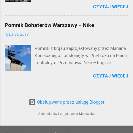
Braun i Janina Macierakowska. Od 1925 roku
CZYTAJ WIĘCEJ
kamienica była zamieszkała przez
pracowników Elektrowni Warszawskiej. Ten
okazały budynek wyszedł bez szwanku z II
Pomnik Bohaterów Warszawy – Nike
wojny światowej. Lokalizacja: Śródmieście
maja 31, 2013
Pomnik z brązu zaprojektowany przez Mariana
Koniecznego i odsłonięty w 1964 roku na Placu
Teatralnym. Przedstawia Nike – boginię
zwycięstwa – symbol walczącej Warszawy.
CZYTAJ WIĘCEJ
Przy tworzeniu rysów twarzy rzeźbiarzowi
pozowała jego córka (inne źródła podają córkę
architekta J. Tarczyńskiego) – stąd Nike ma
twarz dziewczynki. W 1997 roku, w związku z
Obsługiwane przez usługę Blogger
przebudową Placu Teatralnego, Nike
umieszczono przy trasie W-Z, na dużo
Autor tekstów i zdjęć: Iwona Makowska
wyższym cokole. Podwyższenie sprawiło, że
monument nabrał lekkości i zgodnie z