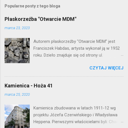
Popularne posty z tego bloga
Płaskorzeźba "Otwarcie MDM"
marca 23, 2023
Autorem płaskorzeźby "Otwarcie MDM" jest
Franciszek Habdas, artysta wykonał ją w 1952
roku. Dzieło znajduje się od strony ul.
Waryńskiego i upamiętnia otwarcie
CZYTAJ WIĘCEJ
warszawskiej flagowej inwestycji
mieszkaniowej lat 50. Lokalizacja: Śródmieście
Kamienica - Hoża 41
marca 25, 2020
Kamienica zbudowana w latach 1911-12 wg
projektu Józefa Czerwińskiego i Władysława
Heppena. Pierwszymi właścicielami byli: Chaim