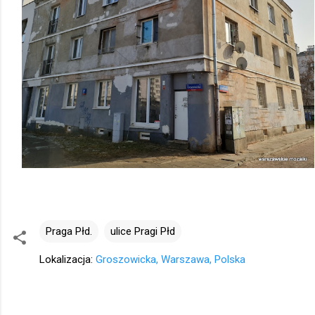
Praga Płd.
ulice Pragi Płd
Lokalizacja:
Groszowicka, Warszawa, Polska
K
o