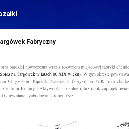
Przejdź do głównej zawartości
zaiki
 Targówek Fabryczny
 coraz bardziej nowoczesna wraz z rozwojem miejscowej fabryki chem
z Solca na Targówek w latach 80 XIX wieku)
. W tym okresie powstawa
Jan Chryzostom Kijewski (właściciel fabryki) po 1900 roku zbudow
a Centrum Kultury i Aktywności Lokalnej), tuż obok zaprojektowano
nki drewniane i zabudowania robotnicze.