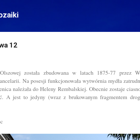
Przejdź do głównej zawartości
zaiki
owa 12
 Olszowej została zbudowana w latach 1875-77 przez W
ancelarii. Na posesji funkcjonowała wytwórnia mydła zatrudni
enica należała do Heleny Rembalskiej. Obecnie zostaje cias
ść. A jest to jedyny (wraz z brukowanym fragmentem drog
oc