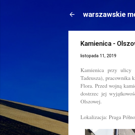
warszawskie mo
Kamienica - Olsz
listopada 11, 2019
Kamienica przy ulicy
Tadeusza), pracownika k
Flora. Przed wojną kami
dostrzec jej wyjątkowo
Olszowej.
Lokalizacja: Praga Półn