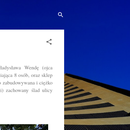
ładysława Wendę (ojca
ająca 8 osób, oraz sklep
no zabudowywana i ciężko
i) zachowany ślad ulicy