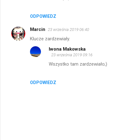
n
t
ODPOWIEDZ
a
r
Marcin
23 września 2019 06:40
z
Klucze zardzewiały.
e
Iwona Makowska
23 września 2019 09:16
Wszystko tam zardzewiało;)
ODPOWIEDZ