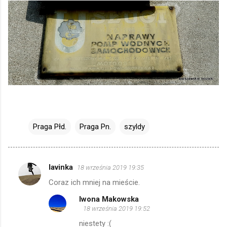
Praga Płd.
Praga Pn.
szyldy
lavinka
18 września 2019 19:35
K
Coraz ich mniej na mieście.
o
Iwona Makowska
m
18 września 2019 19:52
e
niestety :(