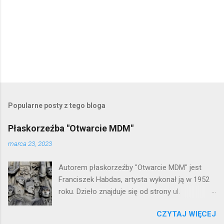
P
r
z
e
Popularne posty z tego bloga
ś
l
Płaskorzeźba "Otwarcie MDM"
i
j
marca 23, 2023
k
o
Autorem płaskorzeźby "Otwarcie MDM" jest
m
e
Franciszek Habdas, artysta wykonał ją w 1952
n
roku. Dzieło znajduje się od strony ul.
t
Waryńskiego i upamiętnia otwarcie
a
r
CZYTAJ WIĘCEJ
warszawskiej flagowej inwestycji
z