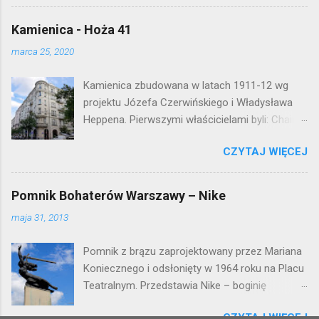
mieszkaniowej lat 50. Lokalizacja: Śródmieście
Kamienica - Hoża 41
marca 25, 2020
Kamienica zbudowana w latach 1911-12 wg
projektu Józefa Czerwińskiego i Władysława
Heppena. Pierwszymi właścicielami byli: Chaim
Braun i Janina Macierakowska. Od 1925 roku
CZYTAJ WIĘCEJ
kamienica była zamieszkała przez
pracowników Elektrowni Warszawskiej. Ten
okazały budynek wyszedł bez szwanku z II
Pomnik Bohaterów Warszawy – Nike
wojny światowej. Lokalizacja: Śródmieście
maja 31, 2013
Pomnik z brązu zaprojektowany przez Mariana
Koniecznego i odsłonięty w 1964 roku na Placu
Teatralnym. Przedstawia Nike – boginię
zwycięstwa – symbol walczącej Warszawy.
CZYTAJ WIĘCEJ