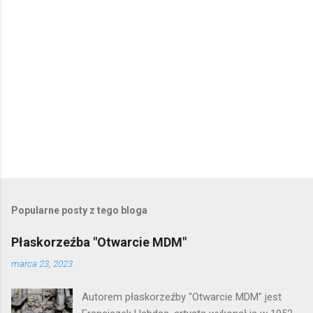
e
P
r
z
e
Popularne posty z tego bloga
ś
l
Płaskorzeźba "Otwarcie MDM"
i
j
marca 23, 2023
k
o
Autorem płaskorzeźby "Otwarcie MDM" jest
m
e