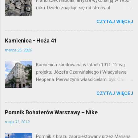
Franciszek Habdas, artysta wykonał ją w 1952
n
roku. Dzieło znajduje się od strony ul.
t
Waryńskiego i upamiętnia otwarcie
a
r
CZYTAJ WIĘCEJ
warszawskiej flagowej inwestycji
z
mieszkaniowej lat 50. Lokalizacja: Śródmieście
Kamienica - Hoża 41
marca 25, 2020
Kamienica zbudowana w latach 1911-12 wg
projektu Józefa Czerwińskiego i Władysława
Heppena. Pierwszymi właścicielami byli: Chaim
Braun i Janina Macierakowska. Od 1925 roku
CZYTAJ WIĘCEJ
kamienica była zamieszkała przez
pracowników Elektrowni Warszawskiej. Ten
okazały budynek wyszedł bez szwanku z II
Pomnik Bohaterów Warszawy – Nike
wojny światowej. Lokalizacja: Śródmieście
maja 31, 2013
Pomnik z brązu zaprojektowany przez Mariana