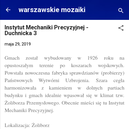
Przejdź do głównej zawartości
warszawskie mozaiki
Instytut Mechaniki Precyzyjnej -
Duchnicka 3
maja 29, 2019
Gmach został wybudowany w 1926 roku na
opustoszałym terenie po koszarach wojskowych.
Powstała nowoczesna fabryka sprawdzianów (probierzy)
Państwowych Wytwórni Uzbrojenia. Szara cegła
harmonizowała z kamieniem w dolnych partiach
budynku i gmach idealnie wpasował się w klimat tzw.
Żoliborza Przemysłowego. Obecnie mieści się tu Instytut
Mechaniki Precyzyjnej.
Lokalizacja: Żoliborz