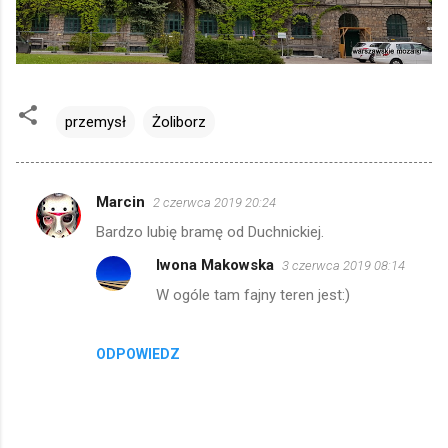
przemysł
Żoliborz
Marcin
2 czerwca 2019 20:24
K
Bardzo lubię bramę od Duchnickiej.
o
Iwona Makowska
3 czerwca 2019 08:14
m
W ogóle tam fajny teren jest:)
e
n
t
ODPOWIEDZ
a
r
z