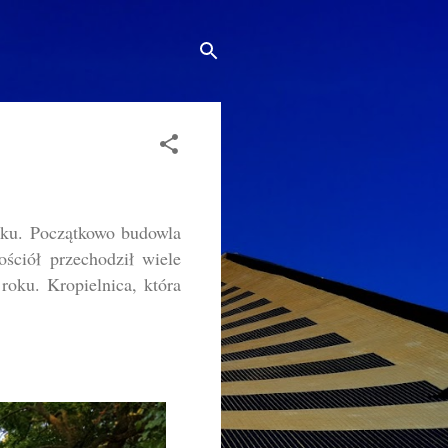
oku. Początkowo budowla
ściół przechodził wiele
 roku. Kropielnica, która