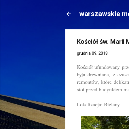
warszawskie mo
Kościół św. Mari
grudnia 09, 2018
Kościół ufundowany prz
była drewniana, z czas
remontów, które delikatn
stoi przed budynkiem ma
Lokalizacja: Bielany