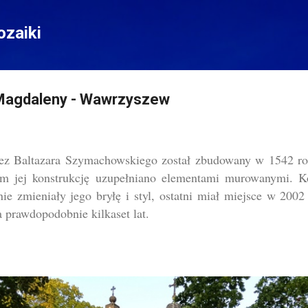
Przejdź do głównej zawartości
zaiki
i Magdaleny - Wawrzyszew
ez Baltazara Szymachowskiego został zbudowany w 1542 r
em jej konstrukcję uzupełniano elementami murowanymi. Ko
ie zmieniały jego bryłę i styl, ostatni miał miejsce w 2002
 prawdopodobnie kilkaset lat.