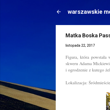
warszawskie mo
Matka Boska Pass
listopada 22, 2017
Figura, która powstała 
skweru Adama Mickiewicz
i ogrodzenie z kutego że
Lokalizacja: Śródmieści