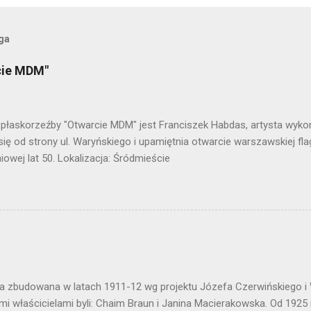
oga
cie MDM"
płaskorzeźby "Otwarcie MDM" jest Franciszek Habdas, artysta wykona
się od strony ul. Waryńskiego i upamiętnia otwarcie warszawskiej fla
owej lat 50. Lokalizacja: Śródmieście
a zbudowana w latach 1911-12 wg projektu Józefa Czerwińskiego i
mi właścicielami byli: Chaim Braun i Janina Macierakowska. Od 1925