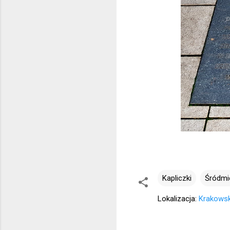
Kapliczki
Śródmi
Lokalizacja:
Krakowsk
K