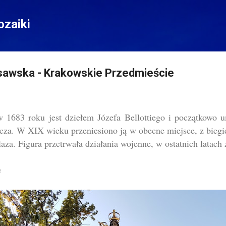
Przejdź do głównej zawartości
zaiki
awska - Krakowskie Przedmieście
w 1683 roku jest dziełem Józefa Bellottiego i początkowo u
a. W XIX wieku przeniesiono ją w obecne miejsce, z biegi
laza. Figura przetrwała działania wojenne, w ostatnich latach
e