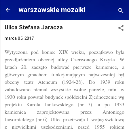
Przejdź do głównej zawartości
warszawskie mozaiki
Ulica Stefana Jaracza
marca 05, 2017
Wytyczona pod koniec XIX wieku, początkowo była
przedłużeniem obecnej ulicy Czerwonego Krzyża. W
latach 20. zaczęto budować pierwsze kamienice, a
głównym gmachem funkcjonującym najwczesniej był
obecny teatr Ateneum (1924-28). Do 1939 roku
zabudowano niemal wszystkie wolne parcele, min. w
1930 roku powstał budynek spółdzielni Zjednoczenie wg
projektu Karola Jankowskiego (nr 7), a po 1933
kamienica zaprojektowana przez Antoniego
Jawornickiego (nr 6). Ulica przetrwała II wojnę światową
z niewielkimi uszkodzeniami, przed 1955 rokiem