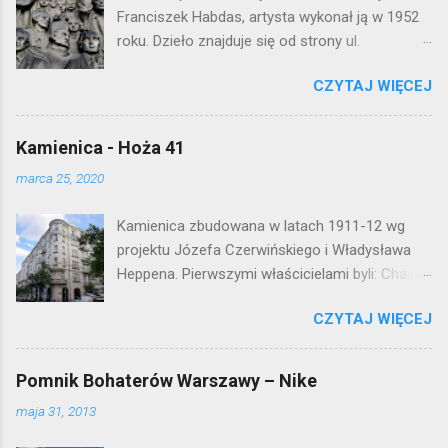
e
Franciszek Habdas, artysta wykonał ją w 1952
n
roku. Dzieło znajduje się od strony ul.
t
Waryńskiego i upamiętnia otwarcie
a
r
CZYTAJ WIĘCEJ
warszawskiej flagowej inwestycji
z
mieszkaniowej lat 50. Lokalizacja: Śródmieście
Kamienica - Hoża 41
marca 25, 2020
Kamienica zbudowana w latach 1911-12 wg
projektu Józefa Czerwińskiego i Władysława
Heppena. Pierwszymi właścicielami byli: Chaim
Braun i Janina Macierakowska. Od 1925 roku
CZYTAJ WIĘCEJ
kamienica była zamieszkała przez
pracowników Elektrowni Warszawskiej. Ten
okazały budynek wyszedł bez szwanku z II
Pomnik Bohaterów Warszawy – Nike
wojny światowej. Lokalizacja: Śródmieście
maja 31, 2013