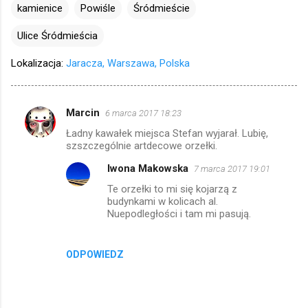
kamienice
Powiśle
Śródmieście
Ulice Śródmieścia
Lokalizacja:
Jaracza, Warszawa, Polska
Marcin
6 marca 2017 18:23
K
Ładny kawałek miejsca Stefan wyjarał. Lubię,
o
szszczególnie artdecowe orzełki.
m
Iwona Makowska
7 marca 2017 19:01
e
Te orzełki to mi się kojarzą z
n
budynkami w kolicach al.
Nuepodległości i tam mi pasują.
t
a
r
ODPOWIEDZ
z
e