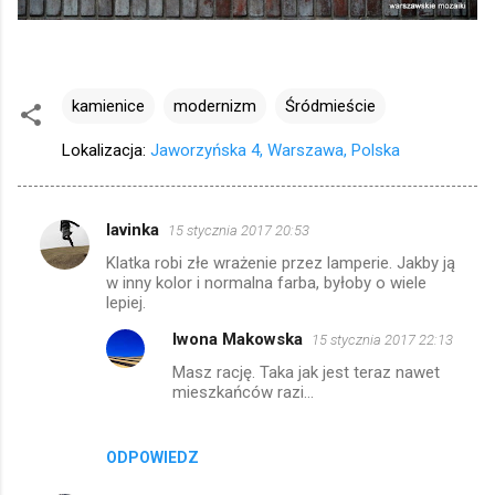
kamienice
modernizm
Śródmieście
Lokalizacja:
Jaworzyńska 4, Warszawa, Polska
lavinka
15 stycznia 2017 20:53
K
Klatka robi złe wrażenie przez lamperie. Jakby ją
o
w inny kolor i normalna farba, byłoby o wiele
m
lepiej.
e
Iwona Makowska
15 stycznia 2017 22:13
n
Masz rację. Taka jak jest teraz nawet
mieszkańców razi...
t
a
r
ODPOWIEDZ
z