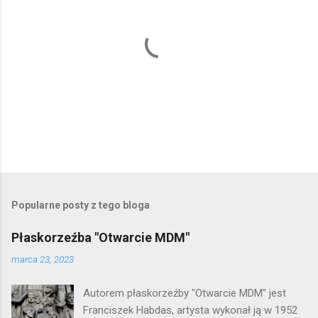
P
r
z
e
Popularne posty z tego bloga
ś
l
Płaskorzeźba "Otwarcie MDM"
i
j
marca 23, 2023
k
o
Autorem płaskorzeźby "Otwarcie MDM" jest
m
e
Franciszek Habdas, artysta wykonał ją w 1952