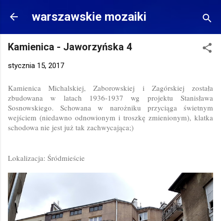
Przejdź do głównej zawartości
warszawskie mozaiki
Kamienica - Jaworzyńska 4
stycznia 15, 2017
Kamienica Michalskiej, Zaborowskiej i Zagórskiej została
zbudowana w latach 1936-1937 wg projektu Stanisława
Sosnowskiego. Schowana w narożniku przyciąga świetnym
wejściem (niedawno odnowionym i troszkę zmienionym), klatka
schodowa nie jest już tak zachwycająca;)
Lokalizacja: Śródmieście