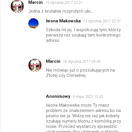
Marcin
15 stycznia 2017 22:21
e
Jedna z brutalnie rozprutych ulic...
Iwona Makowska
15 stycznia 2017 22:31
Szkoda mi jej. I współczuję tym, którzy
pierwszy raz szukają tam konkretnego
adresu.
Marcin
16 stycznia 2017 09:36
Nie mówiąc już o poszukujących na
Złotej czy Chmielnej.
Anonimowy
6 maja 2023 12:42
Iwona Makowska może Ty masz
problem ze znalezieniem adresu bo na
pewno nie ja. Widzę nie raz jak kobiety
szukają numeru blomu z komórką przy
nosie. Przecież wystarczy sprawdzić
usytuowanie ulicy i kierunek w którym