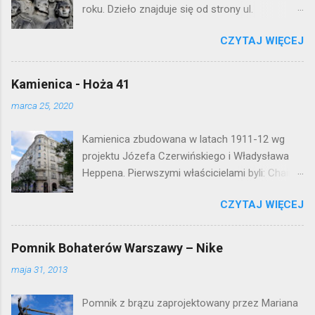
n
roku. Dzieło znajduje się od strony ul.
t
Waryńskiego i upamiętnia otwarcie
a
r
CZYTAJ WIĘCEJ
warszawskiej flagowej inwestycji
z
mieszkaniowej lat 50. Lokalizacja: Śródmieście
Kamienica - Hoża 41
marca 25, 2020
Kamienica zbudowana w latach 1911-12 wg
projektu Józefa Czerwińskiego i Władysława
Heppena. Pierwszymi właścicielami byli: Chaim
Braun i Janina Macierakowska. Od 1925 roku
CZYTAJ WIĘCEJ
kamienica była zamieszkała przez
pracowników Elektrowni Warszawskiej. Ten
okazały budynek wyszedł bez szwanku z II
Pomnik Bohaterów Warszawy – Nike
wojny światowej. Lokalizacja: Śródmieście
maja 31, 2013
Pomnik z brązu zaprojektowany przez Mariana