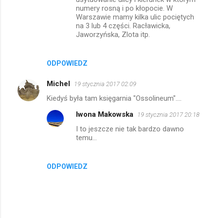
numery rosną i po kłopocie. W
Warszawie mamy kilka ulic pociętych
na 3 lub 4 części. Racławicka,
Jaworzyńska, Zlota itp.
ODPOWIEDZ
Michel
19 stycznia 2017 02:09
Kiedyś była tam księgarnia "Ossolineum"....
Iwona Makowska
19 stycznia 2017 20:18
I to jeszcze nie tak bardzo dawno
temu...
ODPOWIEDZ