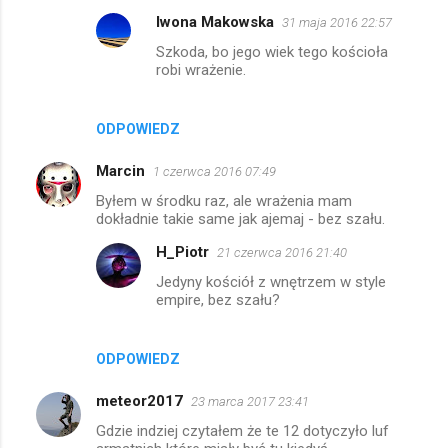
Iwona Makowska
31 maja 2016 22:57
n
Szkoda, bo jego wiek tego kościoła
t
robi wrażenie.
a
r
ODPOWIEDZ
z
e
Marcin
1 czerwca 2016 07:49
Byłem w środku raz, ale wrażenia mam
dokładnie takie same jak ajemaj - bez szału.
H_Piotr
21 czerwca 2016 21:40
Jedyny kościół z wnętrzem w style
empire, bez szału?
ODPOWIEDZ
meteor2017
23 marca 2017 23:41
Gdzie indziej czytałem że te 12 dotyczyło luf