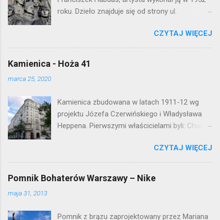
n
roku. Dzieło znajduje się od strony ul.
t
Waryńskiego i upamiętnia otwarcie
a
r
CZYTAJ WIĘCEJ
warszawskiej flagowej inwestycji
z
mieszkaniowej lat 50. Lokalizacja: Śródmieście
Kamienica - Hoża 41
marca 25, 2020
Kamienica zbudowana w latach 1911-12 wg
projektu Józefa Czerwińskiego i Władysława
Heppena. Pierwszymi właścicielami byli: Chaim
Braun i Janina Macierakowska. Od 1925 roku
CZYTAJ WIĘCEJ
kamienica była zamieszkała przez
pracowników Elektrowni Warszawskiej. Ten
okazały budynek wyszedł bez szwanku z II
Pomnik Bohaterów Warszawy – Nike
wojny światowej. Lokalizacja: Śródmieście
maja 31, 2013
Pomnik z brązu zaprojektowany przez Mariana