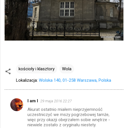
kościoły i klasztory
Wola
Lokalizacja:
Wolska 140, 01-258 Warszawa, Polska
I am I
29 maja 2016 22:27
K
Akurat ostatnio miałem nieprzyjemność
o
uczestniczyć we mszy pogrzebowej tamże,
m
więc przy okazji obejrzałem sobie wnętrze -
niewiele zostało z oryginału niestety.
e