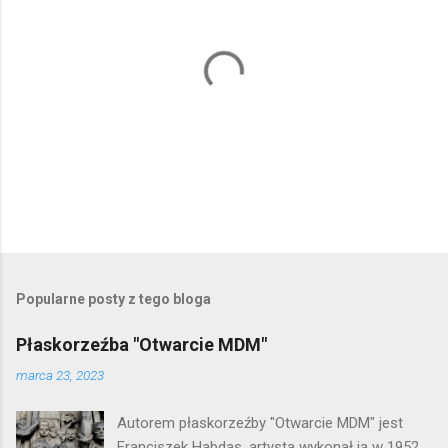
P
r
z
e
Popularne posty z tego bloga
ś
l
Płaskorzeźba "Otwarcie MDM"
i
j
marca 23, 2023
k
o
Autorem płaskorzeźby "Otwarcie MDM" jest
m
e
Franciszek Habdas, artysta wykonał ją w 1952