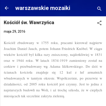
Przejdź do głównej zawartości
warszawskie mozaiki
Kościół św. Wawrzyńca
maja 29, 2016
Kościół zbudowany w 1755 roku, pracami kierował najpierw
Joachim Daniel Jauch, potem Johann Friedrich
Knöbel
. W ciągu
wieków kościół był kilka razy zniszczony, najdotkliwiej w 1831
oraz w 1944 roku. W latach 1834-1919 zamieniony został na
cerkiew i przebudowany wg Adama Idźkowskiego. Do dziś w
ścianach kościoła znajduje się 12 kul z luf armatnich
wbudowanych w tamtym okresie. Współcześnie, po przerwie w
działalności, od 2005 roku kościół jest czynny. Jest to jedna z
najstarszych budowli na Woli, i aż trochę szkoda, że w ciepłych
miesiącach tak szczelnie zakryta zielenią.