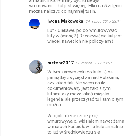
armatnich które miały być tu kiedyś
wmurowane... kul jest więcej, tylko na 5 zdjęciu
można naliczyć co najmniej tuzin.
Iwona Makowska
24 marca 2017 23:14
Luf? Ciekawe, po co wmurowywać
lufy w ścianę?:) Rzeczywiście kul jest
więcej, nawet ich nie policzyłam;)
meteor2017
28 marca 2017 09:57
W tym samym celu co kule :-) na
pamiątkę zwycięstwa nad Polakami,
czy jakoś tak. Nie wiem na ile
dokumentowany jest fakt z tymi
lufami, czy może jakaś miejska
legenda, ale przeczytać tu i tam o tym
można.
W ogóle różne rzeczy się
wmurowywało, widziałem nawet żarna
w murach kościołów... a kule armatnie
to już w średniowieczu się