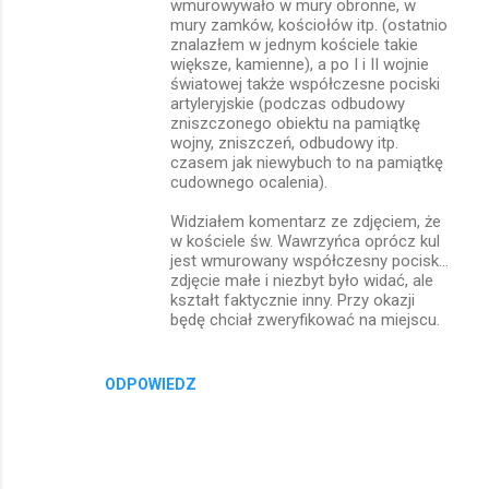
wmurowywało w mury obronne, w
mury zamków, kościołów itp. (ostatnio
znalazłem w jednym kościele takie
większe, kamienne), a po I i II wojnie
światowej także współczesne pociski
artyleryjskie (podczas odbudowy
zniszczonego obiektu na pamiątkę
wojny, zniszczeń, odbudowy itp.
czasem jak niewybuch to na pamiątkę
cudownego ocalenia).
Widziałem komentarz ze zdjęciem, że
w kościele św. Wawrzyńca oprócz kul
jest wmurowany współczesny pocisk...
zdjęcie małe i niezbyt było widać, ale
kształt faktycznie inny. Przy okazji
będę chciał zweryfikować na miejscu.
ODPOWIEDZ