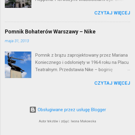
Braun i Janina Macierakowska. Od 1925 roku
CZYTAJ WIĘCEJ
kamienica była zamieszkała przez
pracowników Elektrowni Warszawskiej. Ten
okazały budynek wyszedł bez szwanku z II
Pomnik Bohaterów Warszawy – Nike
wojny światowej. Lokalizacja: Śródmieście
maja 31, 2013
Pomnik z brązu zaprojektowany przez Mariana
Koniecznego i odsłonięty w 1964 roku na Placu
Teatralnym. Przedstawia Nike – boginię
zwycięstwa – symbol walczącej Warszawy.
CZYTAJ WIĘCEJ
Przy tworzeniu rysów twarzy rzeźbiarzowi
pozowała jego córka (inne źródła podają córkę
architekta J. Tarczyńskiego) – stąd Nike ma
twarz dziewczynki. W 1997 roku, w związku z
Obsługiwane przez usługę Blogger
przebudową Placu Teatralnego, Nike
umieszczono przy trasie W-Z, na dużo
Autor tekstów i zdjęć: Iwona Makowska
wyższym cokole. Podwyższenie sprawiło, że
monument nabrał lekkości i zgodnie z