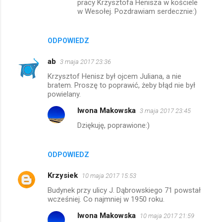
pracy Krzysztofa Henisza w kościele
w Wesołej. Pozdrawiam serdecznie:)
ODPOWIEDZ
ab
3 maja 2017 23:36
Krzysztof Henisz był ojcem Juliana, a nie
bratem. Proszę to poprawić, żeby błąd nie był
powielany.
Iwona Makowska
3 maja 2017 23:45
Dziękuję, poprawione:)
ODPOWIEDZ
Krzysiek
10 maja 2017 15:53
Budynek przy ulicy J. Dąbrowskiego 71 powstał
wcześniej. Co najmniej w 1950 roku.
Iwona Makowska
10 maja 2017 21:59