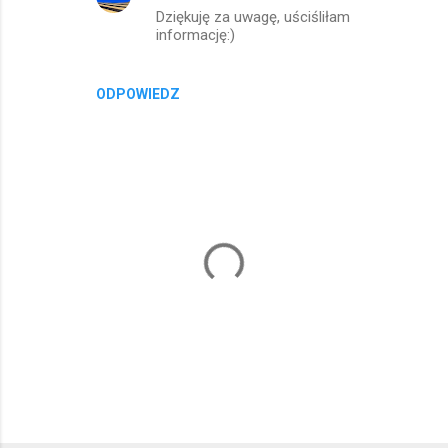
Dziękuję za uwagę, uściśliłam
informację:)
ODPOWIEDZ
P