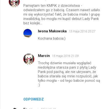
K
Pamiętam ten KMPiK z dzieciństwa -
o
odwiedzałem go z babcią. Czasem nawet udało
m
mi się wykorzystać fakt, że babcia miała I grupę
inwalidzką, bo mogła mi kupić debiut Lady Pank
e
bez kolejki...
n
Iwona Makowska
13 maja 2016 20:27
t
Kochana babcia:)
a
r
z
Marcin
15 maja 2016 21:09
e
Trochę dziwnie musiała wyglądać
niedołężna starsza pani z płytą Lady
Pank pod pachą, ale nie ukrywam, że
babcia starała się mnie rozpuścić, jak
tylko mogła - od tego babcie ponoć są
:)
ODPOWIEDZ