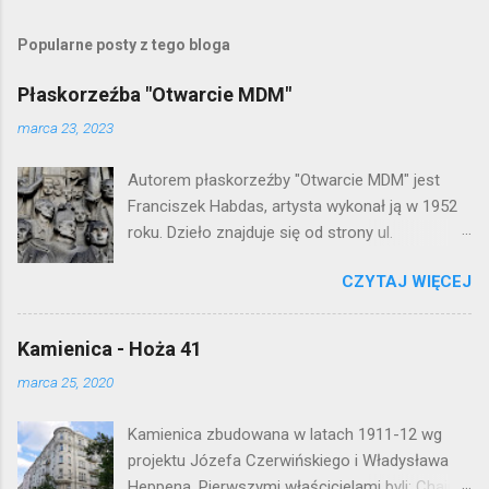
r
z
e
Popularne posty z tego bloga
ś
l
Płaskorzeźba "Otwarcie MDM"
i
j
marca 23, 2023
k
o
Autorem płaskorzeźby "Otwarcie MDM" jest
m
e
Franciszek Habdas, artysta wykonał ją w 1952
n
roku. Dzieło znajduje się od strony ul.
t
Waryńskiego i upamiętnia otwarcie
a
r
CZYTAJ WIĘCEJ
warszawskiej flagowej inwestycji
z
mieszkaniowej lat 50. Lokalizacja: Śródmieście
Kamienica - Hoża 41
marca 25, 2020
Kamienica zbudowana w latach 1911-12 wg
projektu Józefa Czerwińskiego i Władysława
Heppena. Pierwszymi właścicielami byli: Chaim