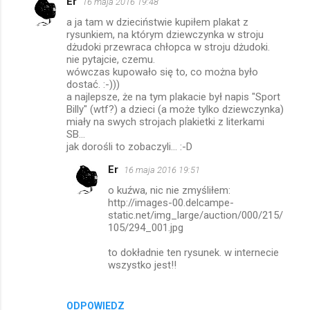
Er
16 maja 2016 19:48
a ja tam w dzieciństwie kupiłem plakat z
rysunkiem, na którym dziewczynka w stroju
dżudoki przewraca chłopca w stroju dżudoki.
nie pytajcie, czemu.
wówczas kupowało się to, co można było
dostać. :-)))
a najlepsze, że na tym plakacie był napis "Sport
Billy" (wtf?) a dzieci (a może tylko dziewczynka)
miały na swych strojach plakietki z literkami
SB...
jak dorośli to zobaczyli... :-D
Er
16 maja 2016 19:51
o kuźwa, nic nie zmyśliłem:
http://images-00.delcampe-
static.net/img_large/auction/000/215/
105/294_001.jpg
to dokładnie ten rysunek. w internecie
wszystko jest!!
ODPOWIEDZ